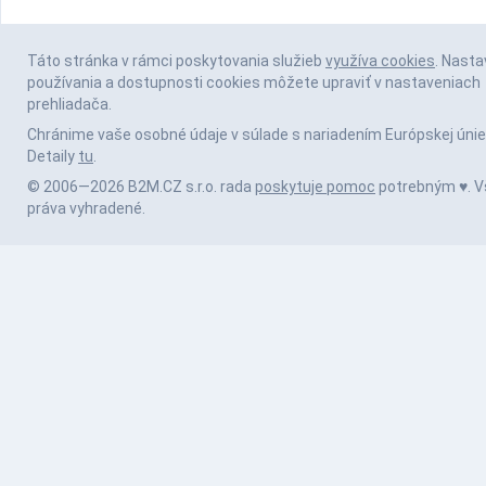
Táto stránka v rámci poskytovania služieb
využíva cookies
. Nasta
používania a dostupnosti cookies môžete upraviť v nastaveniach
prehliadača.
Chránime vaše osobné údaje v súlade s nariadením Európskej únie
Detaily
tu
.
© 2006—2026 B2M.CZ s.r.o. rada
poskytuje pomoc
potrebným ♥️. V
práva vyhradené.