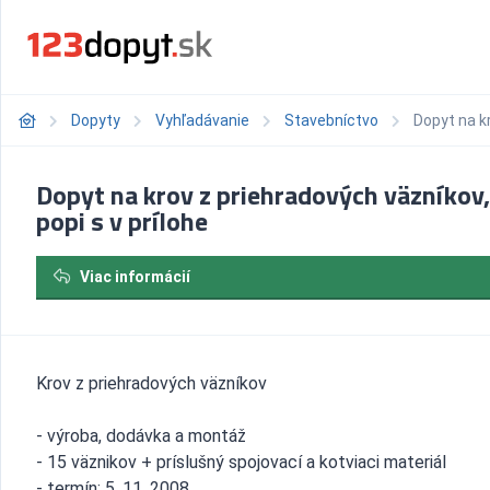
Dopyty
Vyhľadávanie
Stavebníctvo
Dopyt na kr
Dopyt na krov z priehradových väzníkov,
popi s v prílohe
Viac informácií
Krov z priehradových väzníkov
- výroba, dodávka a montáž
- 15 väznikov + príslušný spojovací a kotviaci materiál
- termín: 5. 11. 2008