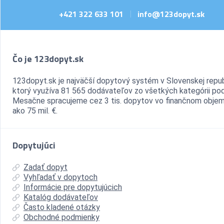
+421 322 633 101
info@123dopyt.sk
|
Čo je 123dopyt.sk
123dopyt.sk je najväčší dopytový systém v Slovenskej repub
ktorý využíva 81 565 dodávateľov zo všetkých kategórii pod
Mesačne spracujeme cez 3 tis. dopytov vo finančnom objem
ako 75 mil. €.
Dopytujúci
Zadať dopyt
Vyhľadať v dopytoch
Informácie pre dopytujúcich
Katalóg dodávateľov
Často kladené otázky
Obchodné podmienky