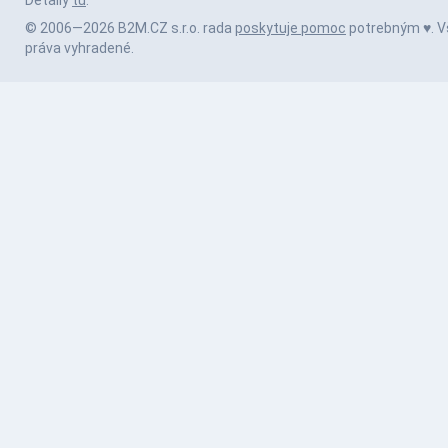
Detaily
tu
.
© 2006—2026 B2M.CZ s.r.o. rada
poskytuje pomoc
potrebným ♥️. V
práva vyhradené.