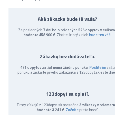
Aká zákazka bude tá vaša?
Za posledných
7 dní bolo pridaných 526 dopytov v celkov
hodnote 458 900 €
. Zistite, ktorý z nich
bude ten váš
.
Zákazky bez dodávateľa.
471 dopytov zatiaľ nemá žiadnu ponuku
.
Pošlite im
vašu
ponuku a získajte prvého zákazníka z 123dopyt.sk ešte dne
123dopyt sa oplatí.
Firmy získajú z 123dopyt.sk mesačne
3 zákazky v priemern
hodnote 3 241 €
.
Začnite
preto hneď.