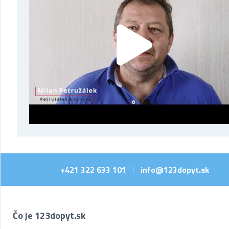
+421 322 633 101
info@123dopyt.sk
|
Čo je 123dopyt.sk