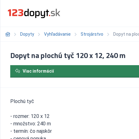
Dopyty
Vyhľadávanie
Strojárstvo
Dopyt na plo
Dopyt na plochú tyč 120 x 12, 240 m
Viac informácií
Plochú tyč
- rozmer: 120 x 12
- množstvo: 240 m
- termín: čo najskôr
- cenová ponuka