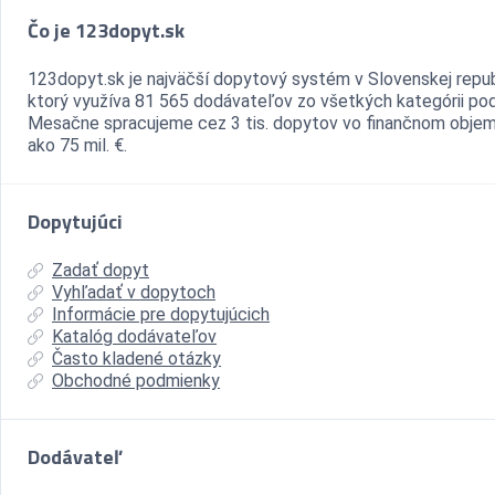
Čo je 123dopyt.sk
123dopyt.sk je najväčší dopytový systém v Slovenskej repub
ktorý využíva 81 565 dodávateľov zo všetkých kategórii pod
Mesačne spracujeme cez 3 tis. dopytov vo finančnom objem
ako 75 mil. €.
Dopytujúci
Zadať dopyt
Vyhľadať v dopytoch
Informácie pre dopytujúcich
Katalóg dodávateľov
Často kladené otázky
Obchodné podmienky
Dodávateľ