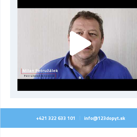
+421 322 633 101
info@123dopyt.sk
|