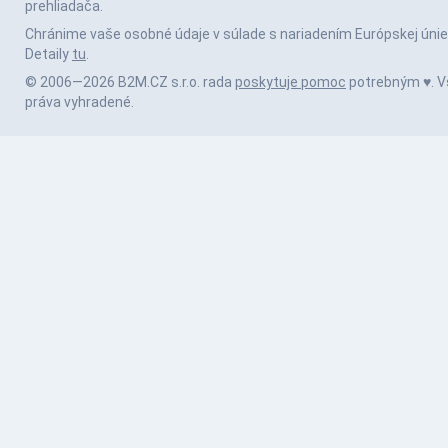
prehliadača.
Chránime vaše osobné údaje v súlade s nariadením Európskej únie
Detaily
tu
.
© 2006—2026 B2M.CZ s.r.o. rada
poskytuje pomoc
potrebným ♥️. V
práva vyhradené.