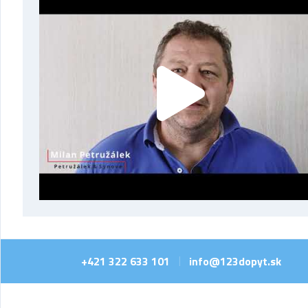
+421 322 633 101
info@123dopyt.sk
|