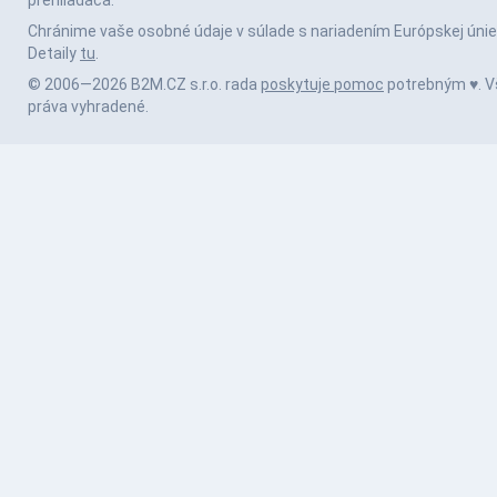
prehliadača.
Chránime vaše osobné údaje v súlade s nariadením Európskej únie
Detaily
tu
.
© 2006—2026 B2M.CZ s.r.o. rada
poskytuje pomoc
potrebným ♥️. V
práva vyhradené.