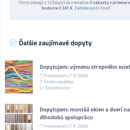
Firmy získajú z 123dopyt.sk mesačne
3 zákazky v priemern
hodnote 3 241 €
.
Začnite
preto hneď.
Ďalšie zaujímavé dopyty
Dopytujem: výmenu stropného sviet
Predvčerom (7. 8. 2026)
Česká republika
Stavebníctvo
Dopytujem: montáž okien a dverí na
dlhodobú spoluprácu
Predvčerom (7. 8. 2026)