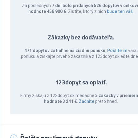
Za posledných
7 dní bolo pridaných 526 dopytov v celkov
hodnote 458 900 €
. Zistite, ktorý z nich
bude ten váš
.
Zákazky bez dodávateľa.
471 dopytov zatiaľ nemá žiadnu ponuku
.
Pošlite im
vašu
ponuku a získajte prvého zákazníka z 123dopyt.sk ešte dne
123dopyt sa oplatí.
Firmy získajú z 123dopyt.sk mesačne
3 zákazky v priemern
hodnote 3 241 €
.
Začnite
preto hneď.