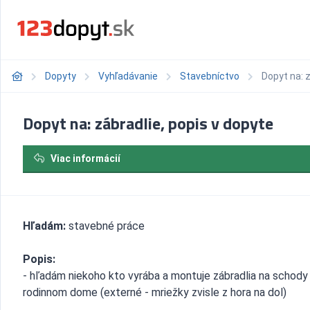
Dopyty
Vyhľadávanie
Stavebníctvo
Dopyt na: z
Dopyt na: zábradlie, popis v dopyte
Viac informácií
Hľadám:
stavebné práce
Popis:
- hľadám niekoho kto vyrába a montuje zábradlia na schody 
rodinnom dome (externé - mriežky zvisle z hora na dol)