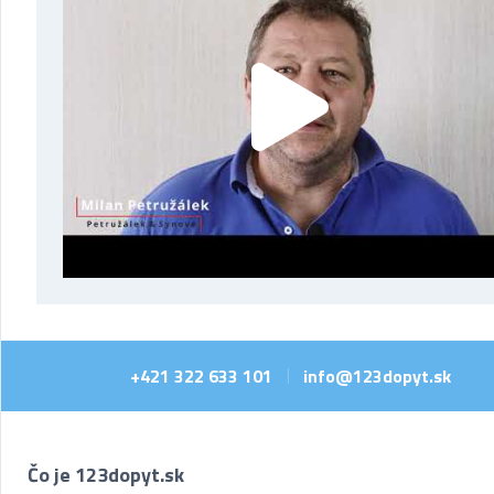
+421 322 633 101
info@123dopyt.sk
|
Čo je 123dopyt.sk