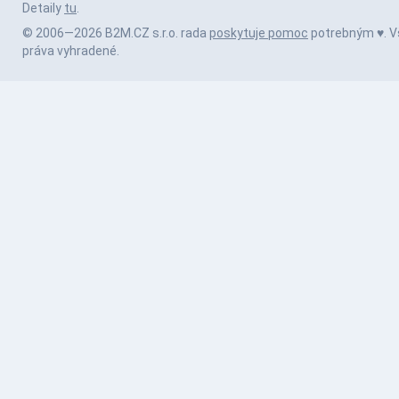
Detaily
tu
.
© 2006—2026 B2M.CZ s.r.o. rada
poskytuje pomoc
potrebným ♥️. V
práva vyhradené.