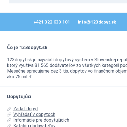
+421 322 633 101
info@123dopyt.sk
|
Čo je 123dopyt.sk
123dopyt.sk je najväčší dopytový systém v Slovenskej repub
ktorý využíva 81 565 dodávateľov zo všetkých kategórii pod
Mesačne spracujeme cez 3 tis. dopytov vo finančnom objem
ako 75 mil. €.
Dopytujúci
Zadať dopyt
Vyhľadať v dopytoch
Informácie pre dopytujúcich
Katalóg dodávateľov