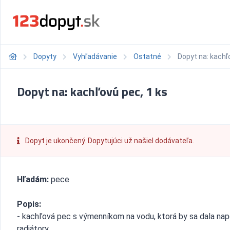
Dopyty
Vyhľadávanie
Ostatné
Dopyt na: kachľ
Dopyt na: kachľovú pec, 1 ks
Dopyt je ukončený. Dopytujúci už našiel dodávateľa.
Hľadám:
pece
Popis:
- kachľová pec s výmenníkom na vodu, ktorá by sa dala napo
radiátory