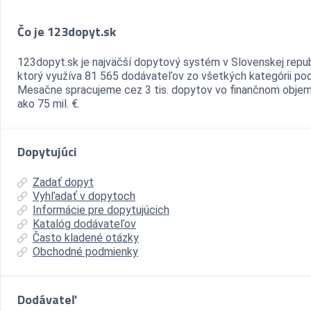
Čo je 123dopyt.sk
123dopyt.sk je najväčší dopytový systém v Slovenskej repub
ktorý využíva 81 565 dodávateľov zo všetkých kategórii pod
Mesačne spracujeme cez 3 tis. dopytov vo finančnom objem
ako 75 mil. €.
Dopytujúci
Zadať dopyt
Vyhľadať v dopytoch
Informácie pre dopytujúcich
Katalóg dodávateľov
Často kladené otázky
Obchodné podmienky
Dodávateľ