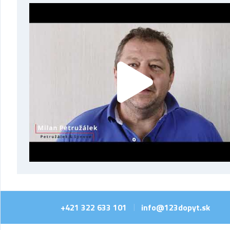
+421 322 633 101
info@123dopyt.sk
|