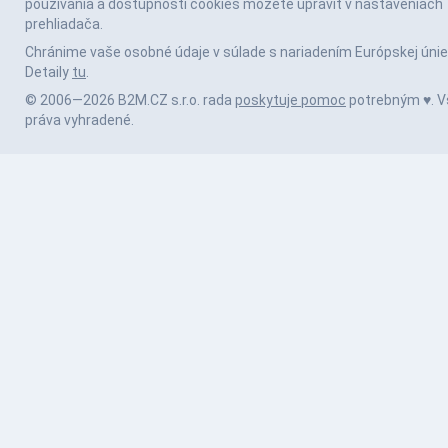
používania a dostupnosti cookies môžete upraviť v nastaveniach
prehliadača.
Chránime vaše osobné údaje v súlade s nariadením Európskej únie
Detaily
tu
.
© 2006—2026 B2M.CZ s.r.o. rada
poskytuje pomoc
potrebným ♥️. V
práva vyhradené.