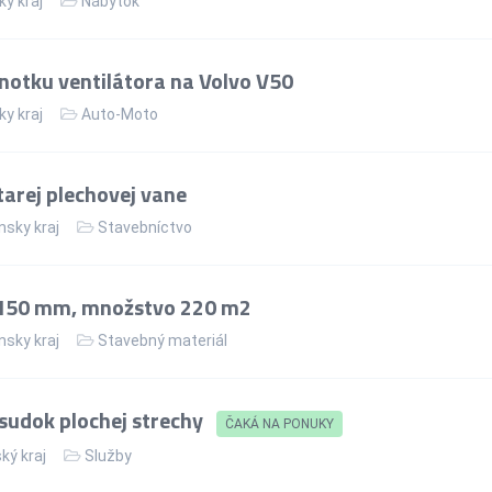
ky kraj
Nábytok
notku ventilátora na Volvo V50
ky kraj
Auto-Moto
arej plechovej vane
nsky kraj
Stavebníctvo
 150 mm, množstvo 220 m2
nsky kraj
Stavebný materiál
sudok plochej strechy
ČAKÁ NA PONUKY
ký kraj
Služby