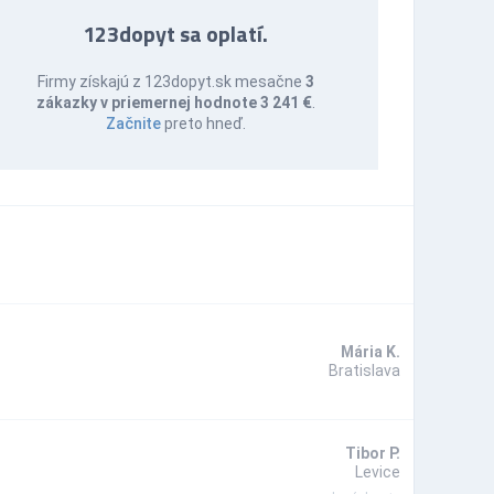
123dopyt sa oplatí.
Firmy získajú z 123dopyt.sk mesačne
3
zákazky v priemernej hodnote 3 241 €
.
Začnite
preto hneď.
Mária K.
Bratislava
Tibor P.
Levice