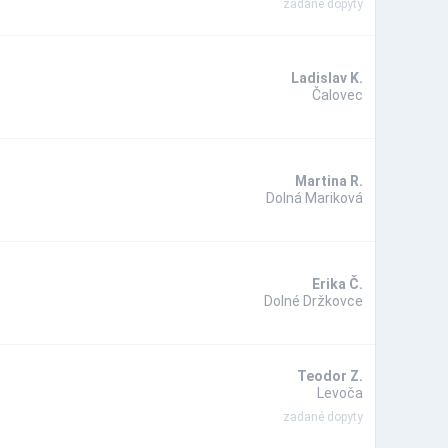
zadané dopyty
Ladislav K.
Čalovec
Martina R.
Dolná Mariková
Erika Č.
Dolné Držkovce
Teodor Z.
Levoča
zadané dopyty