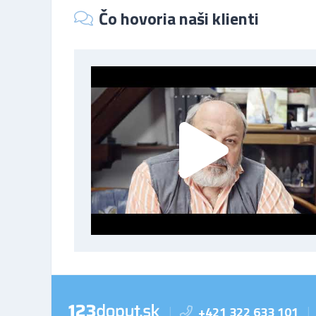
Čo hovoria naši klienti
+421 322 633 101
|
|