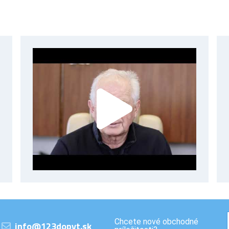
Chcete nové obchodné
info@123dopyt.sk