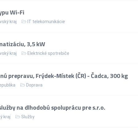
ypu Wi-Fi
vský kraj
IT telekomunikácie
matizáciu, 3,5 kW
vský kraj
Elektrické spotrebiče
ú prepravu, Frýdek-Místek (ČR) - Čadca, 300 kg
epublika
Doprava
lužby na dlhodobú spoluprácu pre s.r.o.
ý kraj
Služby