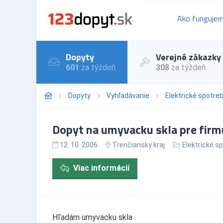
Ako funguje
Dopyty
Verejné zákazky
601
za týždeň
308
za týždeň
Dopyty
Vyhľadávanie
Elektrické spotre
Dopyt na umyvacku skla pre firmu
12. 10. 2006
Trenčiansky kraj
Elektrické s
Viac informácií
Hľadám umyvacku skla