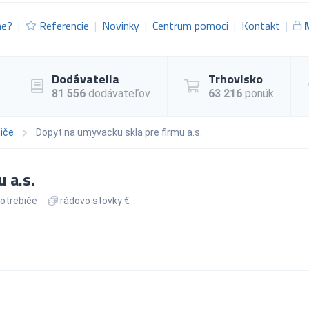
me?
Referencie
Novinky
Centrum pomoci
Kontakt
Dodávatelia
Trhovisko
81 556
dodávateľov
63 216
ponúk
biče
Dopyt na umyvacku skla pre firmu a.s.
 a.s.
potrebiče
rádovo stovky €