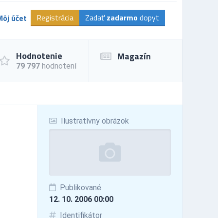
Registrácia
Zadať
zadarmo
dopyt
Môj účet
Hodnotenie
Magazín
79 797
hodnotení
Ilustratívny obrázok
Publikované
12. 10. 2006 00:00
Identifikátor