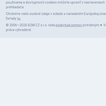
používania a dostupnosti cookies môžete upraviť v nastaveniach
prehliadača.
Chránime vaše osobné údaje v súlade s nariadením Európskej únie
Detaily
tu
.
© 2006—2026 B2M.CZ s.r.o. rada
poskytuje pomoc
potrebným ♥️. V
práva vyhradené.