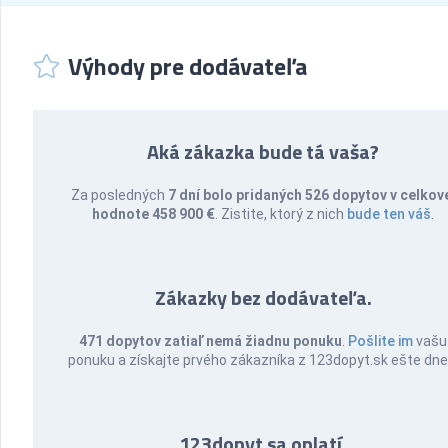
Výhody pre dodávateľa
Aká zákazka bude tá vaša?
Za posledných
7 dní bolo pridaných 526 dopytov v celkov
hodnote 458 900 €
. Zistite, ktorý z nich
bude ten váš
.
Zákazky bez dodávateľa.
471 dopytov zatiaľ nemá žiadnu ponuku
.
Pošlite im
vašu
ponuku a získajte prvého zákazníka z 123dopyt.sk ešte dne
123dopyt sa oplatí.