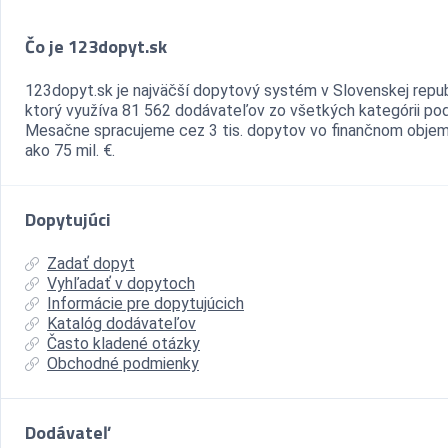
Čo je 123dopyt.sk
123dopyt.sk je najväčší dopytový systém v Slovenskej repub
ktorý využíva 81 562 dodávateľov zo všetkých kategórii pod
Mesačne spracujeme cez 3 tis. dopytov vo finančnom objem
ako 75 mil. €.
Dopytujúci
Zadať dopyt
Vyhľadať v dopytoch
Informácie pre dopytujúcich
Katalóg dodávateľov
Často kladené otázky
Obchodné podmienky
Dodávateľ