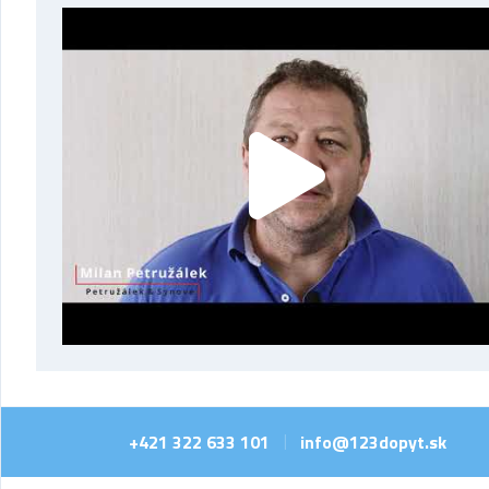
+421 322 633 101
info@123dopyt.sk
|