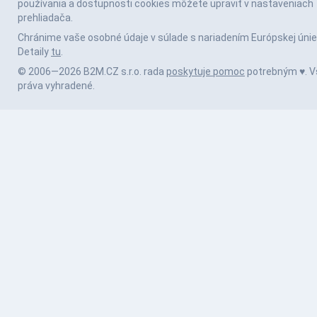
používania a dostupnosti cookies môžete upraviť v nastaveniach
prehliadača.
Chránime vaše osobné údaje v súlade s nariadením Európskej únie
Detaily
tu
.
© 2006—2026 B2M.CZ s.r.o. rada
poskytuje pomoc
potrebným ♥️. V
práva vyhradené.