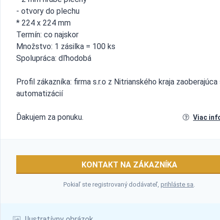
- otvory do plechu
* 224 x 224 mm
Termín: co najskor
Množstvo: 1 zásilka = 100 ks
Spolupráca: dľhodobá
Profil zákazníka: firma s.r.o z Nitrianského kraja zaoberajúca
automatizácií
Ďakujem za ponuku.
Viac inf
KONTAKT NA ZÁKAZNÍKA
Pokiaľ ste registrovaný dodávateľ,
prihláste sa
.
Ilustratívny obrázok