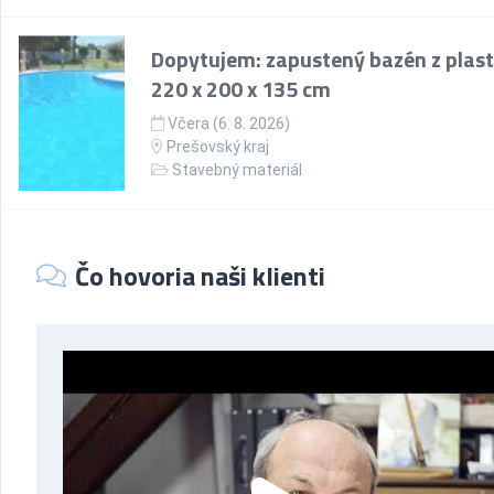
Dopytujem: zapustený bazén z plast
220 x 200 x 135 cm
Včera (6. 8. 2026)
Prešovský kraj
Stavebný materiál
Čo hovoria naši klienti