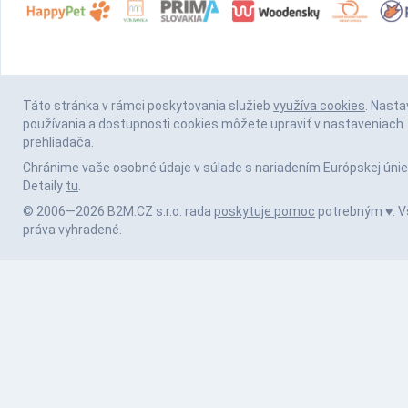
Táto stránka v rámci poskytovania služieb
využíva cookies
. Nasta
používania a dostupnosti cookies môžete upraviť v nastaveniach
prehliadača.
Chránime vaše osobné údaje v súlade s nariadením Európskej únie
Detaily
tu
.
© 2006—2026 B2M.CZ s.r.o. rada
poskytuje pomoc
potrebným ♥️. V
práva vyhradené.