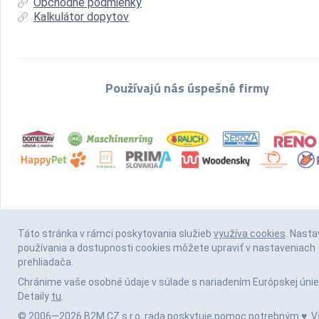
Obchodné podmienky
Kalkulátor dopytov
Používajú nás úspešné firmy
Táto stránka v rámci poskytovania služieb
využíva cookies
. Nasta
používania a dostupnosti cookies môžete upraviť v nastaveniach
prehliadača.
Chránime vaše osobné údaje v súlade s nariadením Európskej únie
Detaily
tu
.
© 2006—2026 B2M.CZ s.r.o. rada
poskytuje pomoc
potrebným ♥️. V