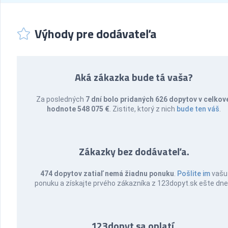
Výhody pre dodávateľa
Aká zákazka bude tá vaša?
Za posledných
7 dní bolo pridaných 626 dopytov v celkov
hodnote 548 075 €
. Zistite, ktorý z nich
bude ten váš
.
Zákazky bez dodávateľa.
474 dopytov zatiaľ nemá žiadnu ponuku
.
Pošlite im
vašu
ponuku a získajte prvého zákazníka z 123dopyt.sk ešte dne
123dopyt sa oplatí.