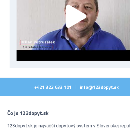
+421 322 633 101
info@123dopyt.sk
|
Čo je 123dopyt.sk
123dopyt.sk je najväčší dopytový systém v Slovenskej repub