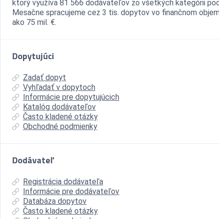
ktorý využíva 81 566 dodávateľov zo všetkých kategórii pod
Mesačne spracujeme cez 3 tis. dopytov vo finančnom objem
ako 75 mil. €.
Dopytujúci
Zadať dopyt
Vyhľadať v dopytoch
Informácie pre dopytujúcich
Katalóg dodávateľov
Často kladené otázky
Obchodné podmienky
Dodávateľ
Registrácia dodávateľa
Informácie pre dodávateľov
Databáza dopytov
Často kladené otázky