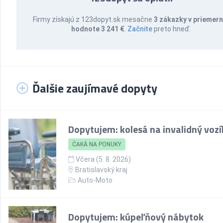
Firmy získajú z 123dopyt.sk mesačne
3 zákazky v priemern
hodnote 3 241 €
.
Začnite
preto hneď.
Ďalšie zaujímavé dopyty
Dopytujem: kolesá na invalidný vozí
ČAKÁ NA PONUKY
Včera (5. 8. 2026)
Bratislavský kraj
Auto-Moto
Dopytujem: kúpeľňový nábytok