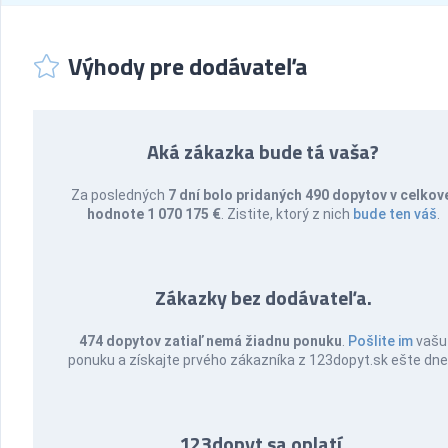
Výhody pre dodávateľa
Aká zákazka bude tá vaša?
Za posledných
7 dní bolo pridaných 490 dopytov v celkov
hodnote 1 070 175 €
. Zistite, ktorý z nich
bude ten váš
.
Zákazky bez dodávateľa.
474 dopytov zatiaľ nemá žiadnu ponuku
.
Pošlite im
vašu
ponuku a získajte prvého zákazníka z 123dopyt.sk ešte dne
123dopyt sa oplatí.