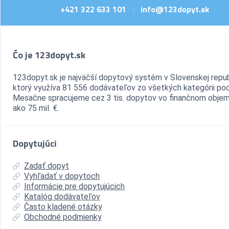
+421 322 633 101
info@123dopyt.sk
|
Čo je 123dopyt.sk
123dopyt.sk je najväčší dopytový systém v Slovenskej repub
ktorý využíva 81 556 dodávateľov zo všetkých kategórii pod
Mesačne spracujeme cez 3 tis. dopytov vo finančnom objem
ako 75 mil. €.
Dopytujúci
Zadať dopyt
Vyhľadať v dopytoch
Informácie pre dopytujúcich
Katalóg dodávateľov
Často kladené otázky
Obchodné podmienky