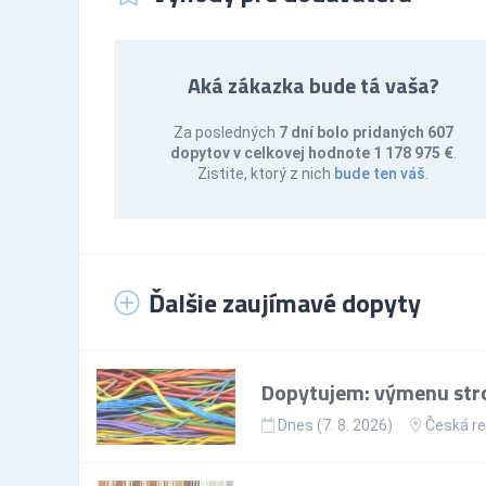
Aká zákazka bude tá vaša?
Za posledných
7 dní bolo pridaných 607
dopytov v celkovej hodnote 1 178 975 €
.
Zistite, ktorý z nich
bude ten váš
.
Ďalšie zaujímavé dopyty
Dopytujem: výmenu stro
Dnes (7. 8. 2026)
Česká re