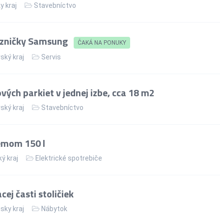
y kraj
Stavebníctvo
azničky Samsung
ČAKÁ NA PONUKY
ský kraj
Servis
ých parkiet v jednej izbe, cca 18 m2
ský kraj
Stavebníctvo
jemom 150 l
ý kraj
Elektrické spotrebiče
ej časti stoličiek
sky kraj
Nábytok