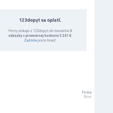
123dopyt sa oplatí.
Firmy získajú z 123dopyt.sk mesačne
3
zákazky v priemernej hodnote 3 241 €
.
Začnite
preto hneď.
Firma
Brno