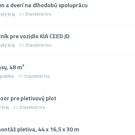
n a dverí na dlhodobú spoluprácu
ský kraj
Stavebníctvo
ík pre vozidlo KIA CEED JD
ský kraj
Stavebníctvo
asy, 48 m²
publika
Stavebníctvo
or pre pletivový plot
 kraj
Stavebníctvo
ntáž pletiva, 44 x 16,5 x 30 m