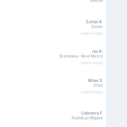
viničné
Zoltán K.
Senec
zadané dopyty
Jan K.
Bratislava - Nové Mesto
zadané dopyty
Milan S.
Víťaz
zadané dopyty
Ľubomíra F.
Rudník pri Myjave