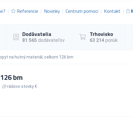
me?
Referencie
Novinky
Centrum pomoci
Kontakt
Dodávatelia
Trhovisko
81 565
dodávateľov
63 214
ponúk
opyt na hutný materiál, celkom 126 bm
 126 bm
rádovo stovky €