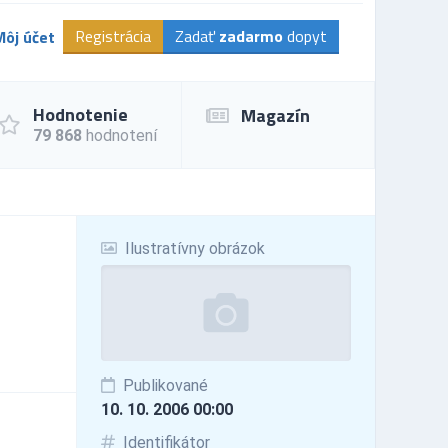
Registrácia
Zadať
zadarmo
dopyt
Môj účet
Hodnotenie
Magazín
79 868
hodnotení
Ilustratívny obrázok
Publikované
10. 10. 2006 00:00
Identifikátor