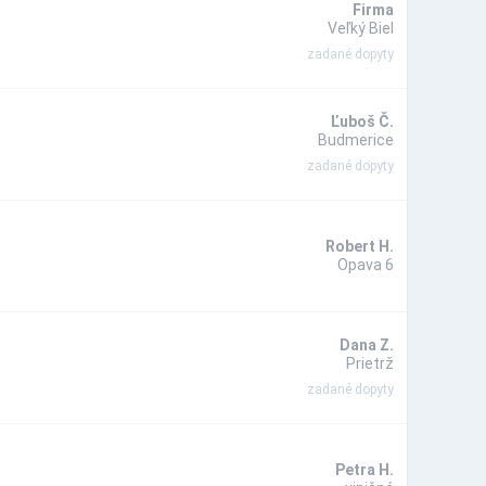
Firma
Veľký Biel
zadané dopyty
Ľuboš Č.
Budmerice
zadané dopyty
Robert H.
Opava 6
Dana Z.
Prietrž
zadané dopyty
Petra H.