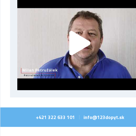
+421 322 633 101
info@123dopyt.sk
|