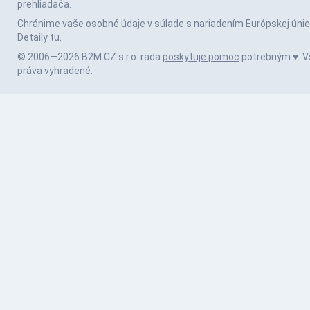
prehliadača.
Chránime vaše osobné údaje v súlade s nariadením Európskej únie
Detaily
tu
.
© 2006—2026 B2M.CZ s.r.o. rada
poskytuje pomoc
potrebným ♥️. V
práva vyhradené.