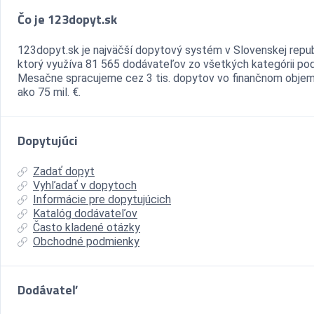
Čo je 123dopyt.sk
123dopyt.sk je najväčší dopytový systém v Slovenskej repub
ktorý využíva 81 565 dodávateľov zo všetkých kategórii pod
Mesačne spracujeme cez 3 tis. dopytov vo finančnom objem
ako 75 mil. €.
Dopytujúci
Zadať dopyt
Vyhľadať v dopytoch
Informácie pre dopytujúcich
Katalóg dodávateľov
Často kladené otázky
Obchodné podmienky
Dodávateľ