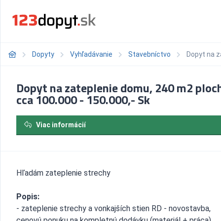
Dopyty
Vyhľadávanie
Stavebníctvo
Dopyt na z
Dopyt na zateplenie domu, 240 m2 ploc
cca 100.000 - 150.000,- Sk
Viac informácií
Hľadám zateplenie strechy
Popis:
- zateplenie strechy a vonkajších stien RD - novostavba,
cenovú ponuku na kompletnú dodávku (materiál + práca)