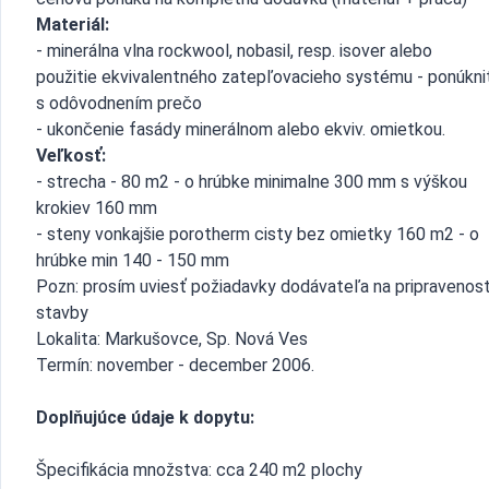
Materiál:
- minerálna vlna rockwool, nobasil, resp. isover alebo
použitie ekvivalentného zatepľovacieho systému - ponúkni
s odôvodnením prečo
- ukončenie fasády minerálnom alebo ekviv. omietkou.
Veľkosť:
- strecha - 80 m2 - o hrúbke minimalne 300 mm s výškou
krokiev 160 mm
- steny vonkajšie porotherm cisty bez omietky 160 m2 - o
hrúbke min 140 - 150 mm
Pozn: prosím uviesť požiadavky dodávateľa na pripravenos
stavby
Lokalita: Markušovce, Sp. Nová Ves
Termín: november - december 2006.
Doplňujúce údaje k dopytu:
Špecifikácia množstva: cca 240 m2 plochy