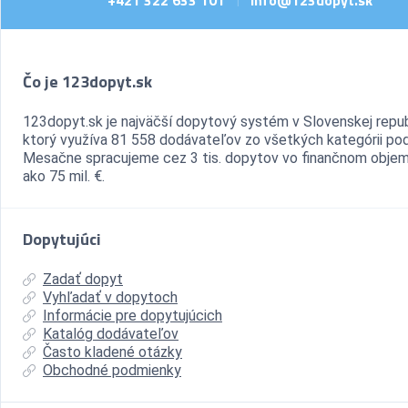
+421 322 633 101
info@123dopyt.sk
Čo je 123dopyt.sk
123dopyt.sk je najväčší dopytový systém v Slovenskej repub
ktorý využíva 81 558 dodávateľov zo všetkých kategórii pod
Mesačne spracujeme cez 3 tis. dopytov vo finančnom objem
ako 75 mil. €.
Dopytujúci
Zadať dopyt
Vyhľadať v dopytoch
Informácie pre dopytujúcich
Katalóg dodávateľov
Často kladené otázky
Obchodné podmienky