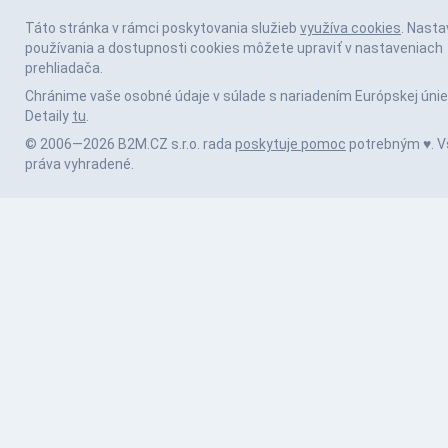
Táto stránka v rámci poskytovania služieb
využíva cookies
. Nasta
používania a dostupnosti cookies môžete upraviť v nastaveniach
prehliadača.
Chránime vaše osobné údaje v súlade s nariadením Európskej únie
Detaily
tu
.
© 2006—2026 B2M.CZ s.r.o. rada
poskytuje pomoc
potrebným ♥️. V
práva vyhradené.