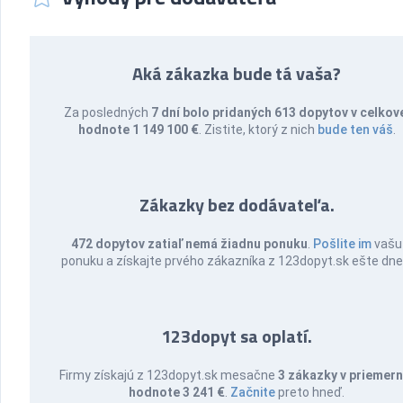
Aká zákazka bude tá vaša?
Za posledných
7 dní bolo pridaných 613 dopytov v celkov
hodnote 1 149 100 €
. Zistite, ktorý z nich
bude ten váš
.
Zákazky bez dodávateľa.
472 dopytov zatiaľ nemá žiadnu ponuku
.
Pošlite im
vašu
ponuku a získajte prvého zákazníka z 123dopyt.sk ešte dne
123dopyt sa oplatí.
Firmy získajú z 123dopyt.sk mesačne
3 zákazky v priemern
hodnote 3 241 €
.
Začnite
preto hneď.