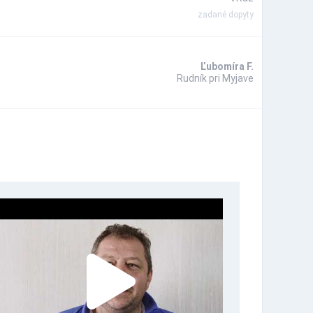
zadané dopyty
Ľubomíra F.
Rudník pri Myjave