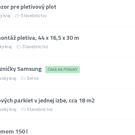
or pre pletivový plot
ý kraj
Stavebníctvo
ntáž pletiva, 44 x 16,5 x 30 m
ky kraj
Stavebníctvo
azničky Samsung
ČAKÁ NA PONUKY
vský kraj
Servis
ých parkiet v jednej izbe, cca 18 m2
vský kraj
Stavebníctvo
jemom 150 l