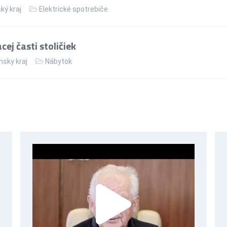
ký kraj
Elektrické spotrebiče
ej časti stoličiek
nsky kraj
Nábytok