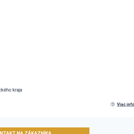
ckého kraja
Viac inf
NTAKT NA ZÁKAZNÍKA