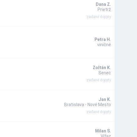
Dana Z.
Prietrž
zadané dopyty
Petra H.
viničné
Zoltán K.
Senec
zadané dopyty
Jan K.
Bratislava - Nové Mesto
zadané dopyty
Milan S.
Víťaz