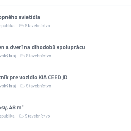
pného svietidla
epublika
Stavebníctvo
n a dverí na dlhodobú spoluprácu
vský kraj
Stavebníctvo
ík pre vozidlo KIA CEED JD
vský kraj
Stavebníctvo
asy, 48 m²
epublika
Stavebníctvo