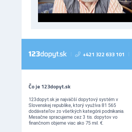
+421 322 633 101
|
|
Čo je 123dopyt.sk
123dopyt.sk je najväčší dopytový systém v
Slovenskej republike, ktorý využíva 81 565
dodávateľov zo všetkých kategórii podnikania.
Mesačne spracujeme cez 3 tis. dopytov vo
finančnom objeme viac ako 75 mil. €.