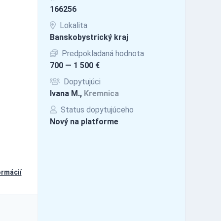
166256
Lokalita
Banskobystrický kraj
Predpokladaná hodnota
700 — 1 500 €
Dopytujúci
Ivana M.,
Kremnica
Status dopytujúceho
Nový na platforme
ormácií