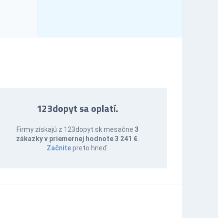
123dopyt sa oplatí.
Firmy získajú z 123dopyt.sk mesačne
3
zákazky v priemernej hodnote 3 241 €
.
Začnite
preto hneď.