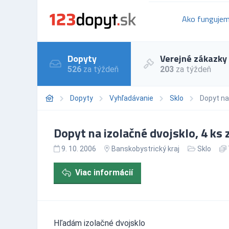
Ako funguje
Dopyty
Verejné zákazky
526
za týždeň
203
za týždeň
Dopyty
Vyhľadávanie
Sklo
Dopyt na 
Dopyt na izolačné dvojsklo, 4 ks 
9. 10. 2006
Banskobystrický kraj
Sklo
Viac informácií
Hľadám izolačné dvojsklo