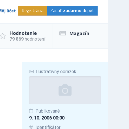
Registrácia
Zadať
zadarmo
dopyt
Môj účet
Hodnotenie
Magazín
79 869
hodnotení
Ilustratívny obrázok
Publikované
9. 10. 2006 00:00
Identifikátor