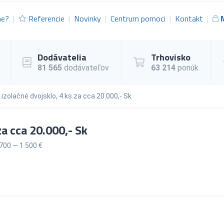
me?
Referencie
Novinky
Centrum pomoci
Kontakt
Dodávatelia
Trhovisko
81 565
dodávateľov
63 214
ponúk
izolačné dvojsklo, 4 ks za cca 20.000,- Sk
za cca 20.000,- Sk
700 — 1 500 €