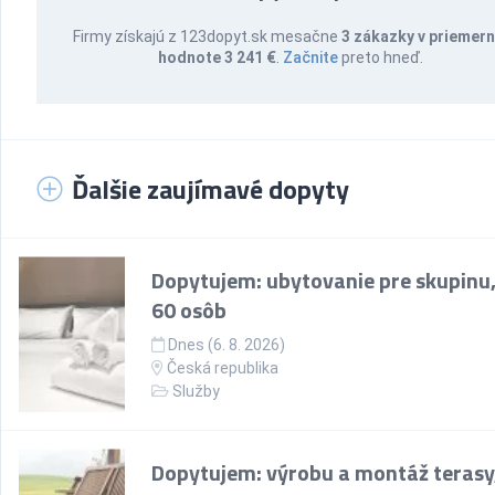
Firmy získajú z 123dopyt.sk mesačne
3 zákazky v priemern
hodnote 3 241 €
.
Začnite
preto hneď.
Ďalšie zaujímavé dopyty
Dopytujem: ubytovanie pre skupinu,
60 osôb
Dnes (6. 8. 2026)
Česká republika
Služby
Dopytujem: výrobu a montáž terasy