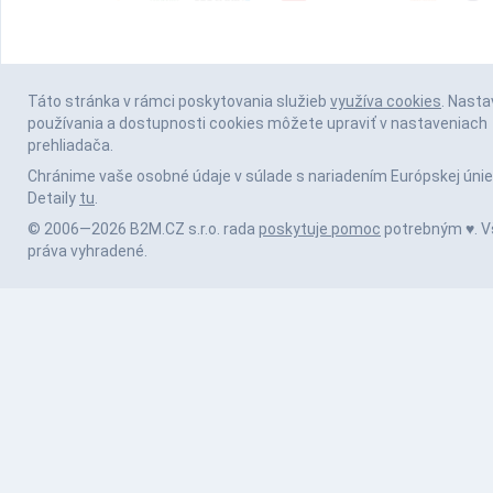
Táto stránka v rámci poskytovania služieb
využíva cookies
. Nasta
používania a dostupnosti cookies môžete upraviť v nastaveniach
prehliadača.
Chránime vaše osobné údaje v súlade s nariadením Európskej únie
Detaily
tu
.
© 2006—2026 B2M.CZ s.r.o. rada
poskytuje pomoc
potrebným ♥️. V
práva vyhradené.