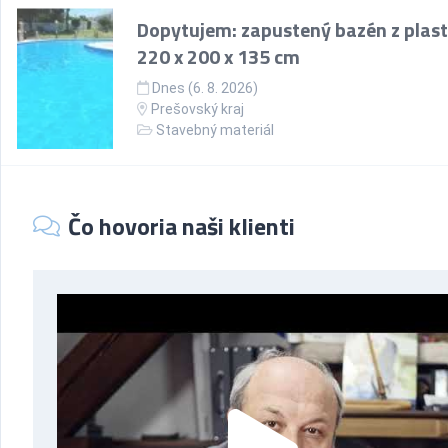
Dopytujem: zapustený bazén z plast
220 x 200 x 135 cm
Dnes (6. 8. 2026)
Prešovský kraj
Stavebný materiál
Čo hovoria naši klienti