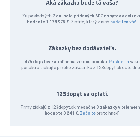
Aká zákazka bude tá vaša?
Za posledných
7 dní bolo pridaných 607 dopytov v celkov
hodnote 1 178 975 €
. Zistite, ktorý z nich
bude ten váš
.
Zákazky bez dodávateľa.
475 dopytov zatiaľ nemá žiadnu ponuku
.
Pošlite im
vašu
ponuku a získajte prvého zákazníka z 123dopyt.sk ešte dne
123dopyt sa oplatí.
Firmy získajú z 123dopyt.sk mesačne
3 zákazky v priemern
hodnote 3 241 €
.
Začnite
preto hneď.