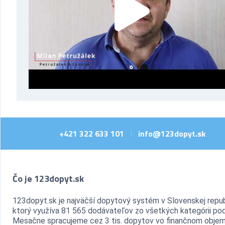
+421 322 633 101
info@123dopyt.sk
|
Čo je 123dopyt.sk
123dopyt.sk je najväčší dopytový systém v Slovenskej repub
ktorý využíva 81 565 dodávateľov zo všetkých kategórii pod
Mesačne spracujeme cez 3 tis. dopytov vo finančnom objem