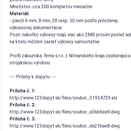
Množstvo: cca 200 kompletov mesačne
Materiál:
- plech 6 mm, 8 mm, 28 resp. 30 mm podľa priloženej
výkresovej dokumentácie
Pozn: nakoľko výkresy majú viac ako 2MB prosím poslať ad
na ktorú môžem zaslať výkresy samostatne
Profil zákazníka: firma s.r.o. z Nitrianského kraja zaoberajúca
strojárskou výrobou
--- Prílohy k dopytu ---
Príloha č. 1:
http://www.123dopyt.sk/files/soubor_51934729.xls
Príloha č. 2:
http://www.123dopyt.sk/files/soubor_a56b6ea9.dwg
Príloha č. 3:
http://www.123dopyt.sk/files/soubor_da21bae8.dwg