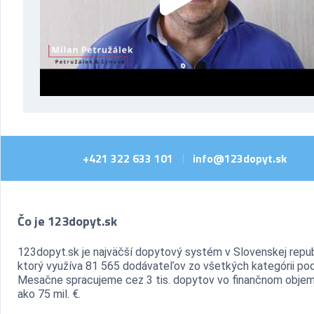
+421 322 633 101
info@123dopyt.sk
|
Čo je 123dopyt.sk
123dopyt.sk je najväčší dopytový systém v Slovenskej repub
ktorý využíva 81 565 dodávateľov zo všetkých kategórii pod
Mesačne spracujeme cez 3 tis. dopytov vo finančnom objem
ako 75 mil. €.