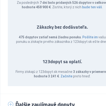
Za posledných
7 dní bolo pridaných 526 dopytov v celkov
hodnote 458 900 €
. Zistite, ktorý z nich
bude ten váš
.
Zákazky bez dodávateľa.
475 dopytov zatiaľ nemá žiadnu ponuku
.
Pošlite im
vašu
ponuku a získajte prvého zákazníka z 123dopyt.sk ešte dne
123dopyt sa oplatí.
Firmy získajú z 123dopyt.sk mesačne
3 zákazky v priemern
hodnote 3 241 €
.
Začnite
preto hneď.
Ďalšie zaujímavé dopyty