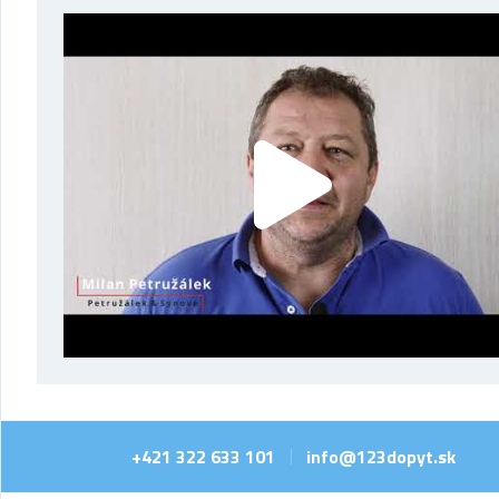
+421 322 633 101
info@123dopyt.sk
|