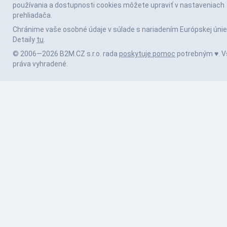
používania a dostupnosti cookies môžete upraviť v nastaveniach
prehliadača.
Chránime vaše osobné údaje v súlade s nariadením Európskej únie
Detaily
tu
.
© 2006—2026 B2M.CZ s.r.o. rada
poskytuje pomoc
potrebným ♥️. V
práva vyhradené.