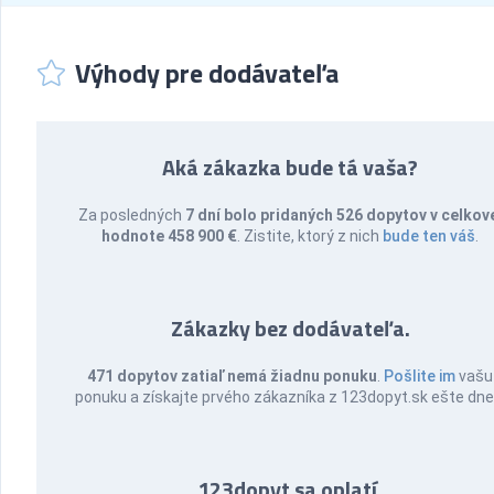
Výhody pre dodávateľa
Aká zákazka bude tá vaša?
Za posledných
7 dní bolo pridaných 526 dopytov v celkov
hodnote 458 900 €
. Zistite, ktorý z nich
bude ten váš
.
Zákazky bez dodávateľa.
471 dopytov zatiaľ nemá žiadnu ponuku
.
Pošlite im
vašu
ponuku a získajte prvého zákazníka z 123dopyt.sk ešte dne
123dopyt sa oplatí.