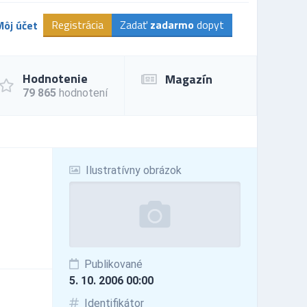
Registrácia
Zadať
zadarmo
dopyt
Môj účet
Hodnotenie
Magazín
79 865
hodnotení
Ilustratívny obrázok
Publikované
5. 10. 2006 00:00
Identifikátor