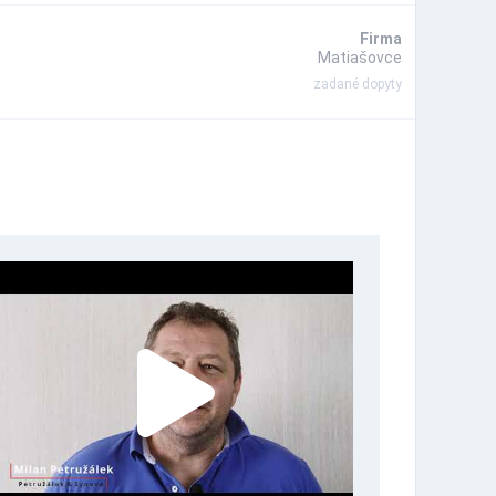
Firma
Matiašovce
zadané dopyty