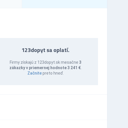
123dopyt sa oplatí.
Firmy získajú z 123dopyt.sk mesačne
3
zákazky v priemernej hodnote 3 241 €
.
Začnite
preto hneď.