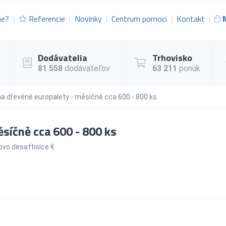
me?
Referencie
Novinky
Centrum pomoci
Kontakt
Dodávatelia
Trhovisko
81 558
dodávateľov
63 211
ponúk
a dřevěné europalety - měsíčně cca 600 - 800 ks
síčně cca 600 - 800 ks
vo desaťtisíce €