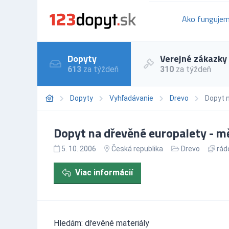
Ako funguje
Dopyty
Verejné zákazky
613
za týždeň
310
za týždeň
Dopyty
Vyhľadávanie
Drevo
Dopyt n
Dopyt na dřevěné europalety - mě
5. 10. 2006
Česká republika
Drevo
rádo
Viac informácií
Hledám: dřevěné materiály