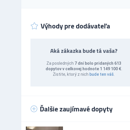
Výhody pre dodávateľa
Aká zákazka bude tá vaša?
Za posledných
7 dní bolo pridaných 613
dopytov v celkovej hodnote 1 149 100 €
.
Zistite, ktorý z nich
bude ten váš
.
Ďalšie zaujímavé dopyty