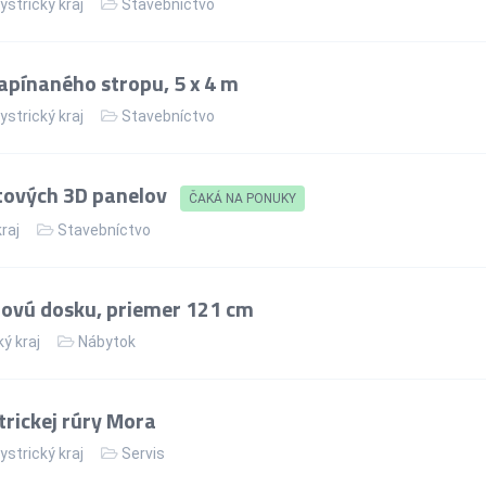
strický kraj
Stavebníctvo
apínaného stropu, 5 x 4 m
strický kraj
Stavebníctvo
tových 3D panelov
ČAKÁ NA PONUKY
kraj
Stavebníctvo
lovú dosku, priemer 121 cm
ý kraj
Nábytok
rickej rúry Mora
strický kraj
Servis