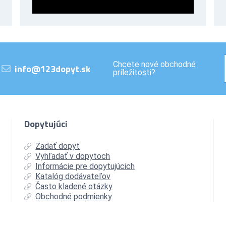
Chcete nové obchodné
info@123dopyt.sk
príležitosti?
Dopytujúci
Zadať dopyt
Vyhľadať v dopytoch
Informácie pre dopytujúcich
Katalóg dodávateľov
Často kladené otázky
Obchodné podmienky