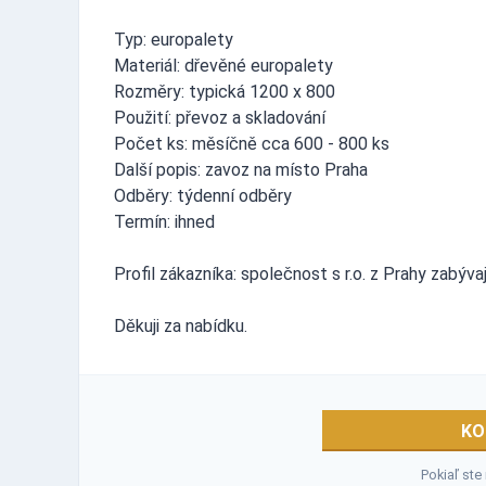
Typ: europalety
Materiál: dřevěné europalety
Rozměry: typická 1200 x 800
Použití: převoz a skladování
Počet ks: měsíčně cca 600 - 800 ks
Další popis: zavoz na místo Praha
Odběry: týdenní odběry
Termín: ihned
Profil zákazníka: společnost s r.o. z Prahy zabýva
Děkuji za nabídku.
KO
Pokiaľ ste