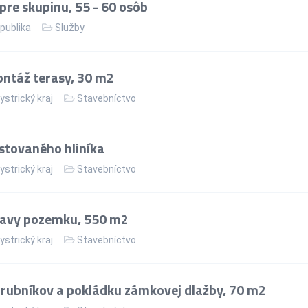
re skupinu, 55 - 60 osôb
publika
Služby
ntáž terasy, 30 m2
strický kraj
Stavebníctvo
stovaného hliníka
strický kraj
Stavebníctvo
ravy pozemku, 550 m2
strický kraj
Stavebníctvo
rubníkov a pokládku zámkovej dlažby, 70 m2