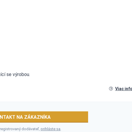
jící se výrobou.
Viac inf
NTAKT NA ZÁKAZNÍKA
 registrovaný dodávateľ,
prihláste sa
.