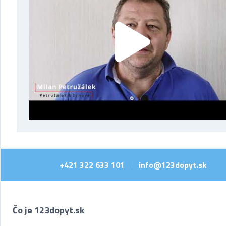
+421 322 633 101
info@123dopyt.sk
|
Čo je 123dopyt.sk