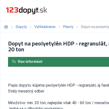
Dopyty
Vyhľadávanie
Plasty
Dopyt na peolyetyl
Dopyt na peolyetylén HDP - regranulát,
20 ton
Viac informácií
Popis dopytu: kúpime peolyetylén HDP - regranulát, aj fare
Stály mesačný odber.
Množstvo: min. 20 ton, najlepšie však 40 - 60 ton / mesačn
Jedná sa o dlhodobú spoluprácu.