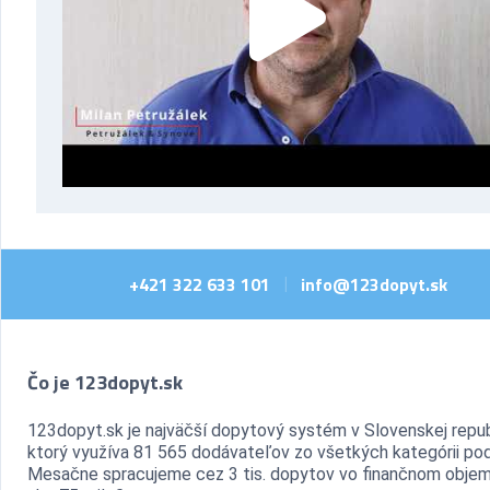
+421 322 633 101
info@123dopyt.sk
|
Čo je 123dopyt.sk
123dopyt.sk je najväčší dopytový systém v Slovenskej repub
ktorý využíva 81 565 dodávateľov zo všetkých kategórii pod
Mesačne spracujeme cez 3 tis. dopytov vo finančnom objem