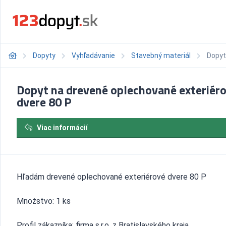
Dopyty
Vyhľadávanie
Stavebný materiál
Dopyt
Dopyt na drevené oplechované exteriér
dvere 80 P
Viac informácií
Hľadám drevené oplechované exteriérové dvere 80 P
Množstvo: 1 ks
Profil zákazníka: firma s.r.o. z Bratislavského kraja