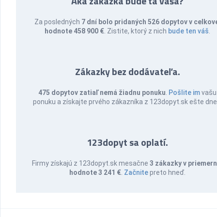
Aká zákazka bude tá vaša?
Za posledných
7 dní bolo pridaných 526 dopytov v celkov
hodnote 458 900 €
. Zistite, ktorý z nich
bude ten váš
.
Zákazky bez dodávateľa.
475 dopytov zatiaľ nemá žiadnu ponuku
.
Pošlite im
vašu
ponuku a získajte prvého zákazníka z 123dopyt.sk ešte dne
123dopyt sa oplatí.
Firmy získajú z 123dopyt.sk mesačne
3 zákazky v priemern
hodnote 3 241 €
.
Začnite
preto hneď.