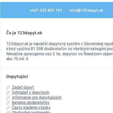
+421 322 633 101
info@123dopyt.sk
|
Čo je 123dopyt.sk
123dopyt.sk je najväčší dopytový systém v Slovenskej repub
ktorý využíva 81 558 dodávateľov zo všetkých kategórii pod
Mesačne spracujeme cez 3 tis. dopytov vo finančnom objem
ako 75 mil. €.
Dopytujúci
Zadať dopyt
Vyhľadať v dopytoch
Informácie pre dopytujúcich
Katalóg dodávateľov
Často kladené otázky
Obchodné podmienky