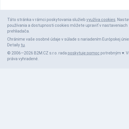
Táto stránka v rámci poskytovania služieb
využíva cookies
. Nasta
používania a dostupnosti cookies môžete upraviť v nastaveniach
prehliadača.
Chránime vaše osobné údaje v súlade s nariadením Európskej únie
Detaily
tu
.
© 2006—2026 B2M.CZ s.r.o. rada
poskytuje pomoc
potrebným ♥️. V
práva vyhradené.