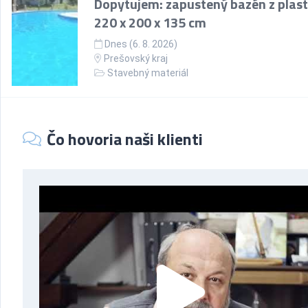
Dopytujem: zapustený bazén z plast
220 x 200 x 135 cm
Dnes (6. 8. 2026)
Prešovský kraj
Stavebný materiál
Čo hovoria naši klienti