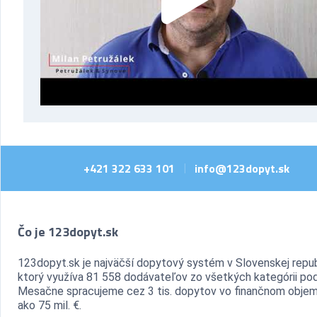
+421 322 633 101
info@123dopyt.sk
|
Čo je 123dopyt.sk
123dopyt.sk je najväčší dopytový systém v Slovenskej repub
ktorý využíva 81 558 dodávateľov zo všetkých kategórii pod
Mesačne spracujeme cez 3 tis. dopytov vo finančnom objem
ako 75 mil. €.