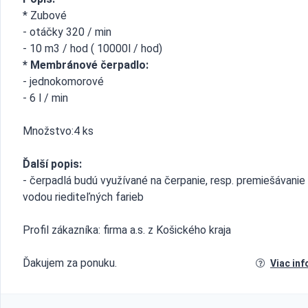
* Zubové
- otáčky 320 / min
- 10 m3 / hod ( 10000l / hod)
* Membránové čerpadlo:
- jednokomorové
- 6 l / min
Množstvo:4 ks
Ďalší popis:
- čerpadlá budú využívané na čerpanie, resp. premiešávanie
vodou riediteľných farieb
Profil zákazníka: firma a.s. z Košického kraja
Ďakujem za ponuku.
Viac inf