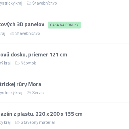
strický kraj
Stavebníctvo
tových 3D panelov
ČAKÁ NA PONUKY
kraj
Stavebníctvo
lovú dosku, priemer 121 cm
ý kraj
Nábytok
rickej rúry Mora
strický kraj
Servis
zén z plastu, 220 x 200 x 135 cm
ý kraj
Stavebný materiál