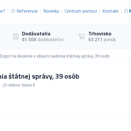
me?
Referencie
Novinky
Centrum pomoci
Kontakt
Dodávatelia
Trhovisko
81 558
dodávateľov
63 211
ponúk
Dopyt na školenie v oblasti riadenia štátnej správy, 39 osôb
nia štátnej správy, 39 osôb
rádovo tisíce €