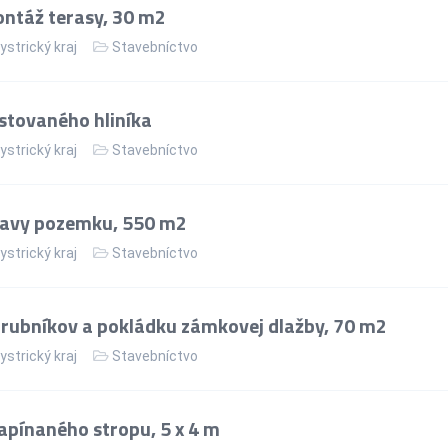
ntáž terasy, 30 m2
strický kraj
Stavebníctvo
stovaného hliníka
strický kraj
Stavebníctvo
ravy pozemku, 550 m2
strický kraj
Stavebníctvo
rubníkov a pokládku zámkovej dlažby, 70 m2
strický kraj
Stavebníctvo
apínaného stropu, 5 x 4 m