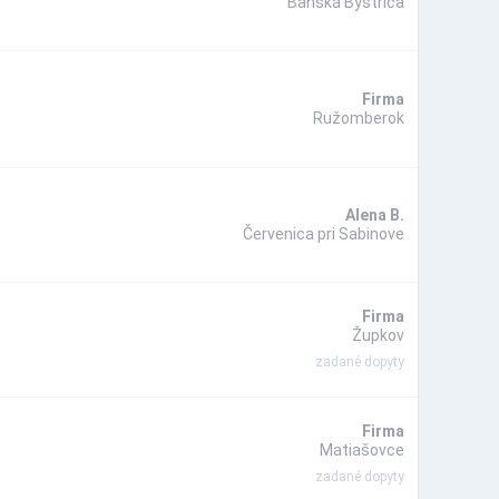
Banská Bystrica
Firma
Ružomberok
Alena B.
Červenica pri Sabinove
Firma
Župkov
zadané dopyty
Firma
Matiašovce
zadané dopyty