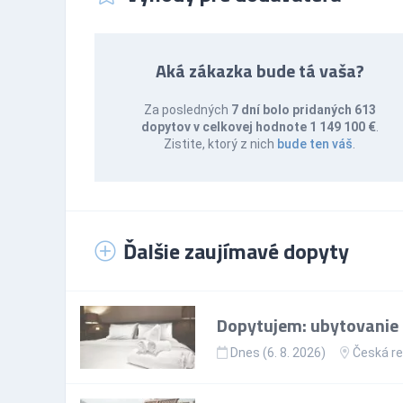
Aká zákazka bude tá vaša?
Za posledných
7 dní bolo pridaných 613
dopytov v celkovej hodnote 1 149 100 €
.
Zistite, ktorý z nich
bude ten váš
.
Ďalšie zaujímavé dopyty
Dopytujem: ubytovanie p
Dnes (6. 8. 2026)
Česká re