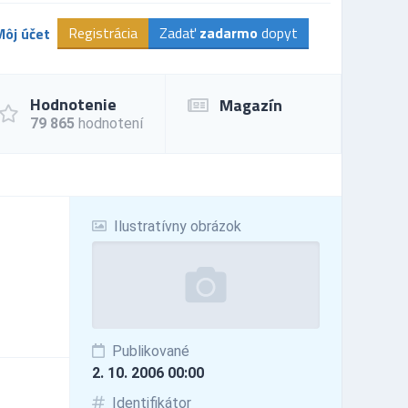
Registrácia
Zadať
zadarmo
dopyt
Môj účet
Hodnotenie
Magazín
79 865
hodnotení
Ilustratívny obrázok
Publikované
2. 10. 2006 00:00
Identifikátor