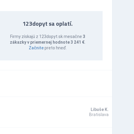
123dopyt sa oplatí.
Firmy získajú z 123dopyt.sk mesačne
3
zákazky v priemernej hodnote 3 241 €
.
Začnite
preto hneď.
Libuše K.
Bratislava