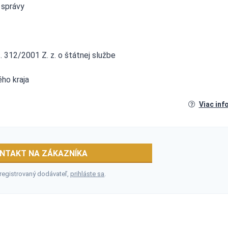
j správy
. 312/2001 Z. z. o štátnej službe
ého kraja
Viac inf
NTAKT NA ZÁKAZNÍKA
 registrovaný dodávateľ,
prihláste sa
.