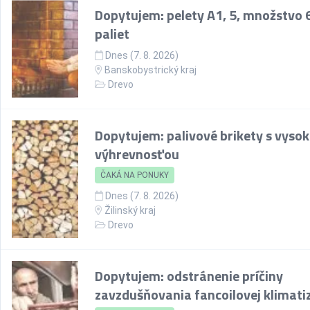
Dopytujem: pelety A1, 5, množstvo 
paliet
Dnes (7. 8. 2026)
Banskobystrický kraj
Drevo
Dopytujem: palivové brikety s vyso
výhrevnosťou
ČAKÁ NA PONUKY
Dnes (7. 8. 2026)
Žilinský kraj
Drevo
Dopytujem: odstránenie príčiny
zavzdušňovania fancoilovej klimati