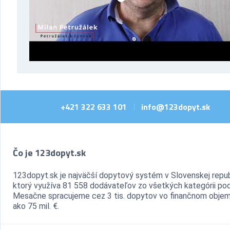
+421 322 633 101
info@123dopyt.sk
|
Čo je 123dopyt.sk
123dopyt.sk je najväčší dopytový systém v Slovenskej repub
ktorý využíva 81 558 dodávateľov zo všetkých kategórii pod
Mesačne spracujeme cez 3 tis. dopytov vo finančnom objem
ako 75 mil. €.