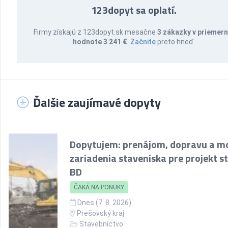
123dopyt sa oplatí.
Firmy získajú z 123dopyt.sk mesačne
3 zákazky v priemern
hodnote 3 241 €
.
Začnite
preto hneď.
Ďalšie zaujímavé dopyty
Dopytujem: prenájom, dopravu a m
zariadenia staveniska pre projekt s
BD
ČAKÁ NA PONUKY
Dnes (7. 8. 2026)
Prešovský kraj
Stavebníctvo