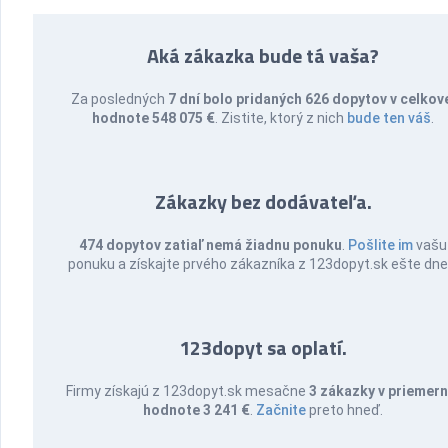
Aká zákazka bude tá vaša?
Za posledných
7 dní bolo pridaných 626 dopytov v celkov
hodnote 548 075 €
. Zistite, ktorý z nich
bude ten váš
.
Zákazky bez dodávateľa.
474 dopytov zatiaľ nemá žiadnu ponuku
.
Pošlite im
vašu
ponuku a získajte prvého zákazníka z 123dopyt.sk ešte dne
123dopyt sa oplatí.
Firmy získajú z 123dopyt.sk mesačne
3 zákazky v priemern
hodnote 3 241 €
.
Začnite
preto hneď.