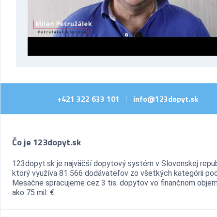
+421 322 633 101
info@123dopyt.sk
|
Čo je 123dopyt.sk
123dopyt.sk je najväčší dopytový systém v Slovenskej repub
ktorý využíva 81 566 dodávateľov zo všetkých kategórii pod
Mesačne spracujeme cez 3 tis. dopytov vo finančnom objem
ako 75 mil. €.