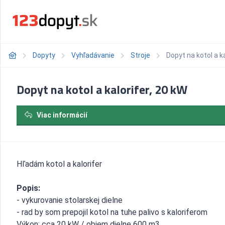
Dopyty
Vyhľadávanie
Stroje
Dopyt na kotol a ka
Dopyt na kotol a kalorifer, 20 kW
Viac informácií
Hľadám kotol a kalorifer
Popis:
- vykurovanie stolarskej dielne
- rad by som prepojil kotol na tuhe palivo s kaloriferom
Výkon: cca 20 kW / objem dielne 600 m3