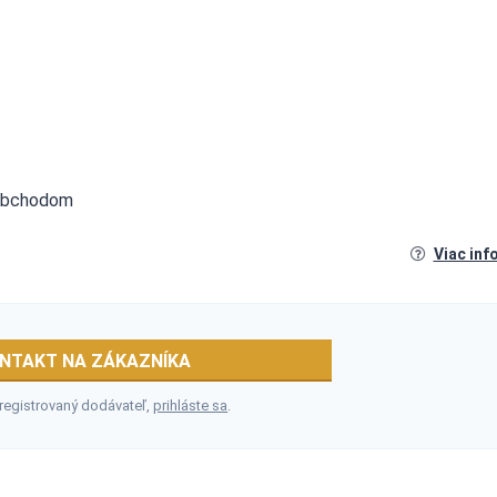
a obchodom
Viac inf
NTAKT NA ZÁKAZNÍKA
 registrovaný dodávateľ,
prihláste sa
.