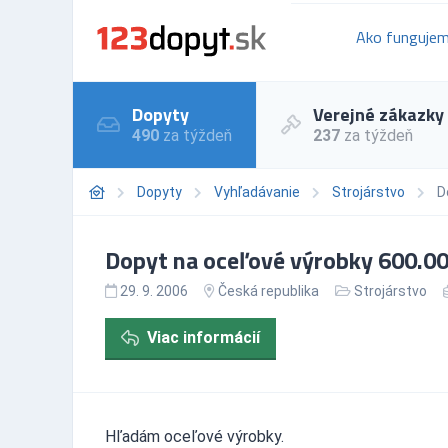
Ako funguje
Dopyty
Verejné zákazky
490
za týždeň
237
za týždeň
Dopyty
Vyhľadávanie
Strojárstvo
D
Dopyt na oceľové výrobky 600.000
29. 9. 2006
Česká republika
Strojárstvo
Viac informácií
Hľadám oceľové výrobky.