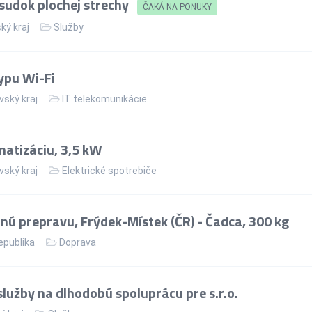
sudok plochej strechy
ČAKÁ NA PONUKY
ký kraj
Služby
ypu Wi-Fi
vský kraj
IT telekomunikácie
matizáciu, 3,5 kW
vský kraj
Elektrické spotrebiče
ú prepravu, Frýdek-Místek (ČR) - Čadca, 300 kg
epublika
Doprava
lužby na dlhodobú spoluprácu pre s.r.o.