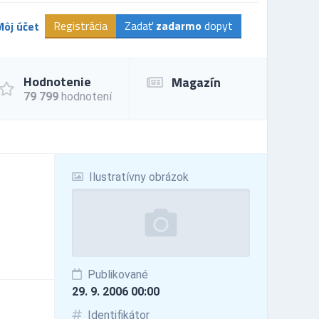
Registrácia
Zadať
zadarmo
dopyt
Môj účet
Hodnotenie
Magazín
79 799
hodnotení
Ilustratívny obrázok
Publikované
29. 9. 2006 00:00
Identifikátor