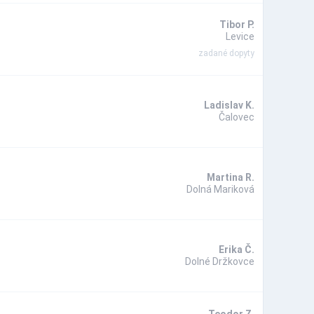
Tibor P.
Levice
zadané dopyty
Ladislav K.
Čalovec
Martina R.
Dolná Mariková
Erika Č.
Dolné Držkovce