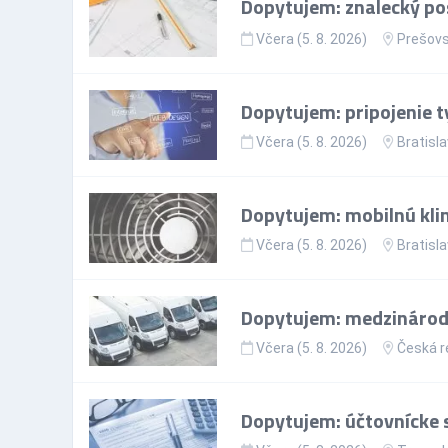
Dopytujem: znalecký po
Včera (5. 8. 2026)
Prešovs
Dopytujem: pripojenie t
Včera (5. 8. 2026)
Bratisla
Dopytujem: mobilnú kli
Včera (5. 8. 2026)
Bratisla
Dopytujem: medzinárodn
Včera (5. 8. 2026)
Česká r
Dopytujem: účtovnícke s