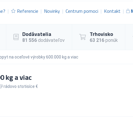
me?
Referencie
Novinky
Centrum pomoci
Kontakt
Dodávatelia
Trhovisko
81 556
dodávateľov
63 216
ponúk
opyt na oceľové výrobky 600.000 kg a viac
 kg a viac
rádovo stotisíce €