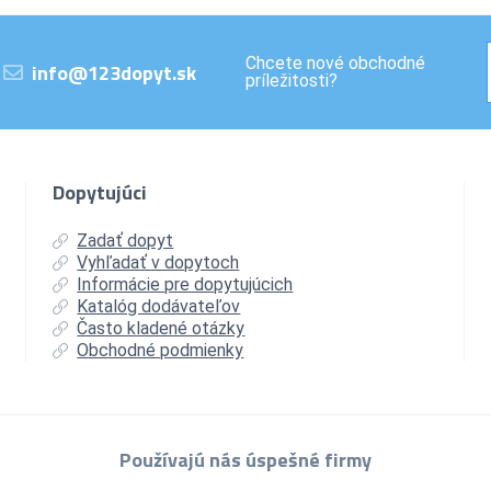
Chcete nové obchodné
info@123dopyt.sk
príležitosti?
Dopytujúci
Zadať dopyt
Vyhľadať v dopytoch
Informácie pre dopytujúcich
Katalóg dodávateľov
Často kladené otázky
Obchodné podmienky
Používajú nás úspešné firmy