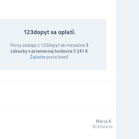
123dopyt sa oplatí.
Firmy získajú z 123dopyt.sk mesačne
3
zákazky v priemernej hodnote 3 241 €
.
Začnite
preto hneď.
Mária K.
Bratislava