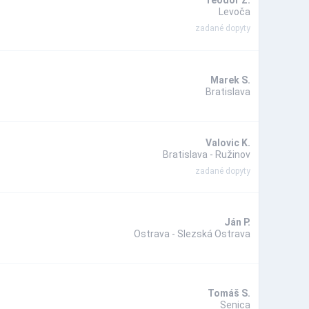
Teodor Z.
Levoča
zadané dopyty
Marek S.
Bratislava
Valovic K.
Bratislava - Ružinov
zadané dopyty
Ján P.
Ostrava - Slezská Ostrava
Tomáš S.
Senica