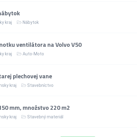
nábytok
ky kraj
Nábytok
notku ventilátora na Volvo V50
ky kraj
Auto-Moto
arej plechovej vane
nsky kraj
Stavebníctvo
 150 mm, množstvo 220 m2
nsky kraj
Stavebný materiál