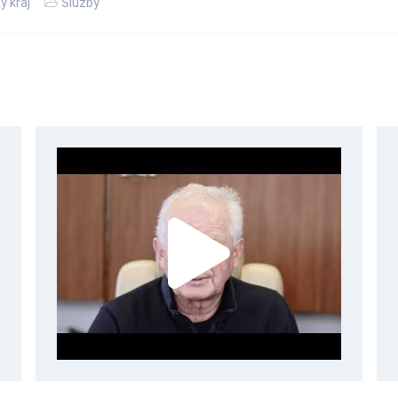
ý kraj
Služby