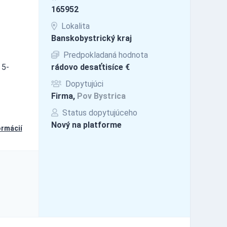
165952
Lokalita
Banskobystrický kraj
Predpokladaná hodnota
 5-
rádovo desaťtisíce €
Dopytujúci
Firma,
Pov Bystrica
Status dopytujúceho
Nový na platforme
ormácií