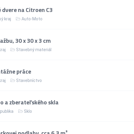
 dvere na Citroen C3
ý kraj
Auto-Moto
žbu, 30 x 30 x 3 cm
kraj
Stavebný materiál
tážne práce
kraj
Stavebníctvo
o a zberateľského skla
publika
Sklo
rkovej podlahy, cca 6,3 m²