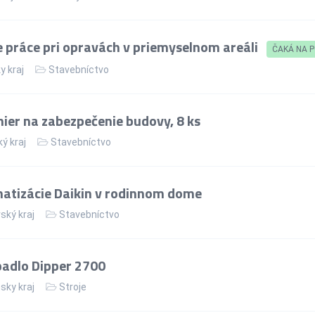
 práce pri opravách v priemyselnom areáli
ČAKÁ NA 
y kraj
Stavebníctvo
er na zabezpečenie budovy, 8 ks
ý kraj
Stavebníctvo
atizácie Daikin v rodinnom dome
ský kraj
Stavebníctvo
padlo Dipper 2700
sky kraj
Stroje