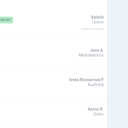
Valach
PONUKY
Levice
zadané dopyty
Jana A.
Medzilaborce
Iveta Rösnerová P.
Kuchyňa
Anton R.
Dulov