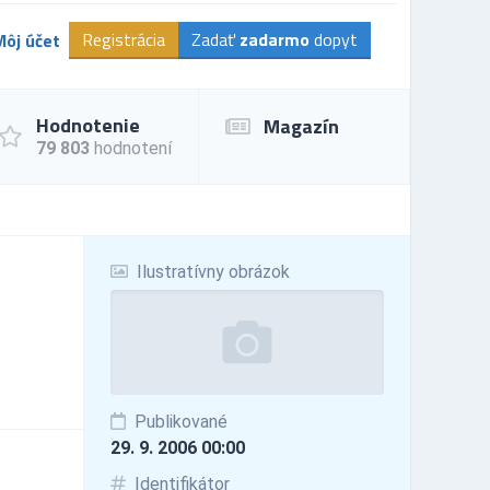
Registrácia
Zadať
zadarmo
dopyt
Môj účet
Hodnotenie
Magazín
79 803
hodnotení
Ilustratívny obrázok
Publikované
29. 9. 2006 00:00
Identifikátor