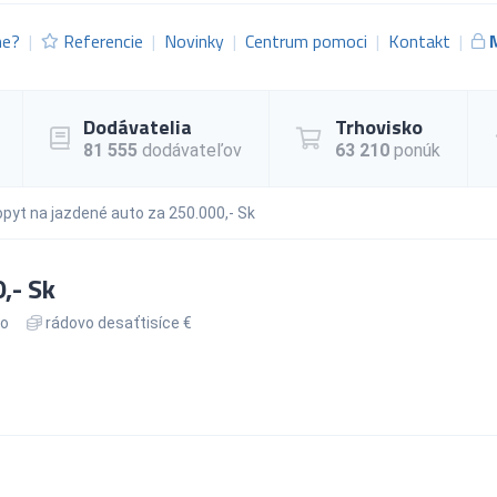
me?
Referencie
Novinky
Centrum pomoci
Kontakt
Dodávatelia
Trhovisko
81 555
dodávateľov
63 210
ponúk
pyt na jazdené auto za 250.000,- Sk
,- Sk
to
rádovo desaťtisíce €