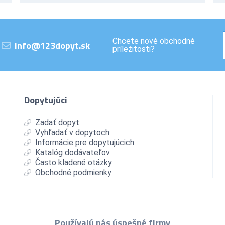
Chcete nové obchodné
info@123dopyt.sk
príležitosti?
Dopytujúci
Zadať dopyt
Vyhľadať v dopytoch
Informácie pre dopytujúcich
Katalóg dodávateľov
Často kladené otázky
Obchodné podmienky
Používajú nás úspešné firmy