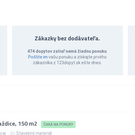
Zákazky bez dodávateľa.
474 dopytov zatiaľ nemá žiadnu ponuku
.
Pošlite im
vašu ponuku a získajte prvého
zákazníka z 123dopyt.sk ešte dnes.
aždice, 150 m2
ČAKÁ NA PONUKY
kraj
Stavebný materiál