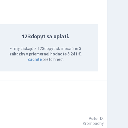
123dopyt sa oplatí.
Firmy získajú z 123dopyt.sk mesačne
3
zákazky v priemernej hodnote 3 241 €
.
Začnite
preto hneď.
Peter D.
Krompachy