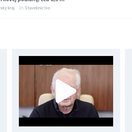
ský kraj
Stavebníctvo