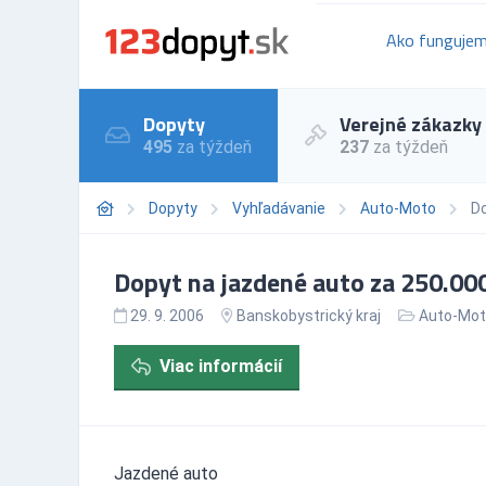
Ako funguje
Dopyty
Verejné zákazky
495
za týždeň
237
za týždeň
Dopyty
Vyhľadávanie
Auto-Moto
Do
Dopyt na jazdené auto za 250.000
29. 9. 2006
Banskobystrický kraj
Auto-Mo
Viac informácií
Jazdené auto