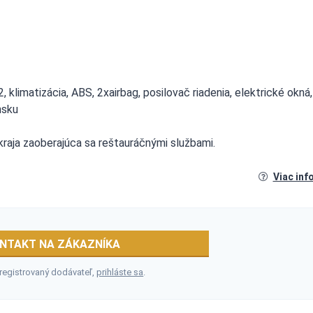
limatizácia, ABS, 2xairbag, posilovač riadenia, elektrické okná,
nsku
 kraja zaoberajúca sa reštauráčnými službami.
Viac inf
NTAKT NA ZÁKAZNÍKA
 registrovaný dodávateľ,
prihláste sa
.