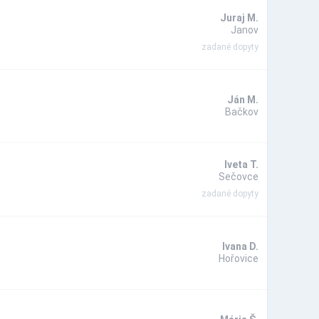
Juraj M.
Janov
zadané dopyty
Ján M.
Bačkov
Iveta T.
Sečovce
zadané dopyty
Ivana D.
Hořovice