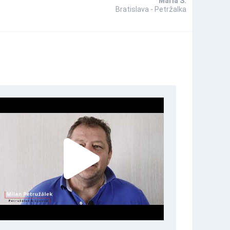
Mária Š.
Bratislava - Petržalka