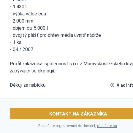
- 1.4301
- výška válce cca
- 2.000 mm
- objem ca. 5.000 l
- dvojitý plášť pro ohřev média uvnitř nádrže
- 1 ks
- 04 / 2007
Profil zákazníka: společnost s r.o. z Moravskoslezského kra
zabývající se ekologií.
Děkuji za nabídku.
Viac inf
KONTAKT NA ZÁKAZNÍKA
Pokiaľ ste registrovaný dodávateľ,
prihláste sa
.