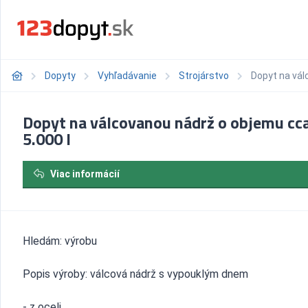
Dopyty
Vyhľadávanie
Strojárstvo
Dopyt na vál
Dopyt na válcovanou nádrž o objemu cc
5.000 l
Viac informácií
Hledám: výrobu
Popis výroby: válcová nádrž s vypouklým dnem
- z oceli