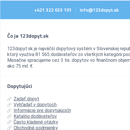
+421 322 633 101
info@123dopyt.sk
|
Čo je 123dopyt.sk
123dopyt.sk je najväčší dopytový systém v Slovenskej repub
ktorý využíva 81 565 dodávateľov zo všetkých kategórii pod
Mesačne spracujeme cez 3 tis. dopytov vo finančnom objem
ako 75 mil. €.
Dopytujúci
Zadať dopyt
Vyhľadať v dopytoch
Informácie pre dopytujúcich
Katalóg dodávateľov
Často kladené otázky
Obchodné podmienky