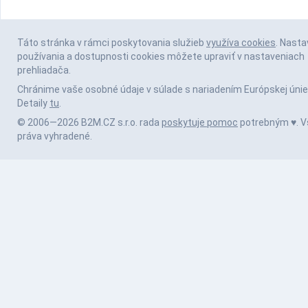
Táto stránka v rámci poskytovania služieb
využíva cookies
. Nasta
používania a dostupnosti cookies môžete upraviť v nastaveniach
prehliadača.
Chránime vaše osobné údaje v súlade s nariadením Európskej únie
Detaily
tu
.
© 2006—2026 B2M.CZ s.r.o. rada
poskytuje pomoc
potrebným ♥️. V
práva vyhradené.