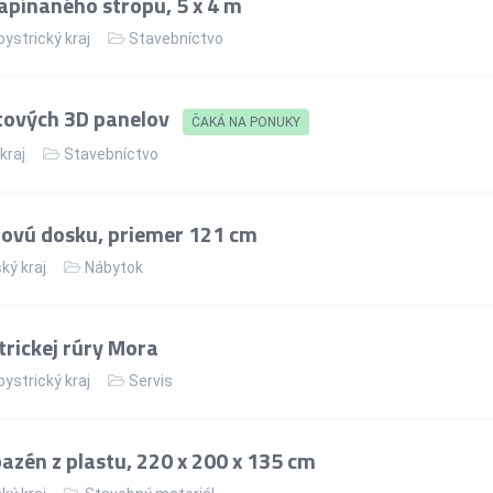
apínaného stropu, 5 x 4 m
ystrický kraj
Stavebníctvo
tových 3D panelov
ČAKÁ NA PONUKY
 kraj
Stavebníctvo
lovú dosku, priemer 121 cm
ký kraj
Nábytok
rickej rúry Mora
ystrický kraj
Servis
zén z plastu, 220 x 200 x 135 cm