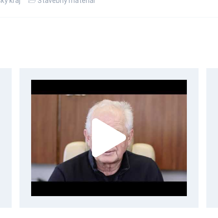
ký kraj
Stavebný materiál