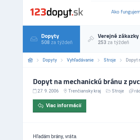
Ako funguje
Dopyty
Verejné zákazky
508
za týždeň
253
za týždeň
Dopyty
Vyhľadávanie
Stroje
Dopyt 
Dopyt na mechanickú bránu z pvc
27. 9. 2006
Trenčiansky kraj
Stroje
rád
Viac informácií
Hľadám brány, vráta.