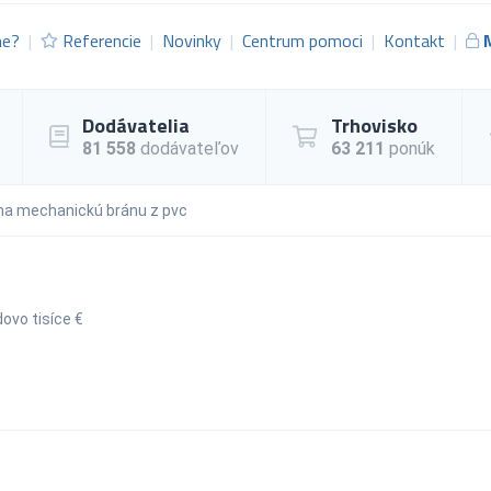
me?
Referencie
Novinky
Centrum pomoci
Kontakt
Dodávatelia
Trhovisko
81 558
dodávateľov
63 211
ponúk
na mechanickú bránu z pvc
ovo tisíce €