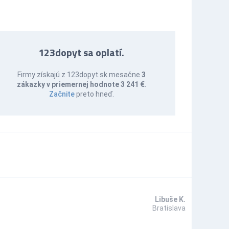
123dopyt sa oplatí.
Firmy získajú z 123dopyt.sk mesačne
3
zákazky v priemernej hodnote 3 241 €
.
Začnite
preto hneď.
Libuše K.
Bratislava