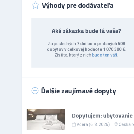
Výhody pre dodávateľa
Aká zákazka bude tá vaša?
Za posledných
7 dní bolo pridaných 508
dopytov v celkovej hodnote 1 070 300 €
.
Zistite, ktorý z nich
bude ten váš
.
Ďalšie zaujímavé dopyty
Dopytujem: ubytovanie p
Včera (6. 8. 2026)
Česká r