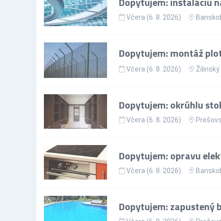
Dopytujem: inštaláciu n
Včera (6. 8. 2026)
Banskob
Dopytujem: montáž plo
Včera (6. 8. 2026)
Žilinský
Dopytujem: okrúhlu sto
Včera (6. 8. 2026)
Prešovs
Dopytujem: opravu elekt
Včera (6. 8. 2026)
Banskob
Dopytujem: zapustený ba