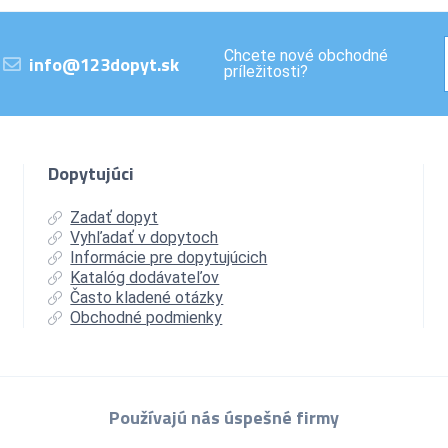
Chcete nové obchodné
info@123dopyt.sk
príležitosti?
Dopytujúci
Zadať dopyt
Vyhľadať v dopytoch
Informácie pre dopytujúcich
Katalóg dodávateľov
Často kladené otázky
Obchodné podmienky
Používajú nás úspešné firmy