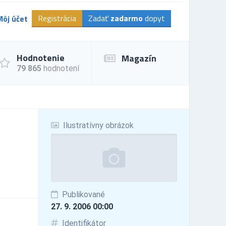
Registrácia
Zadať
zadarmo
dopyt
Môj účet
Hodnotenie
Magazín
79 865
hodnotení
Ilustratívny obrázok
Publikované
27. 9. 2006 00:00
Identifikátor