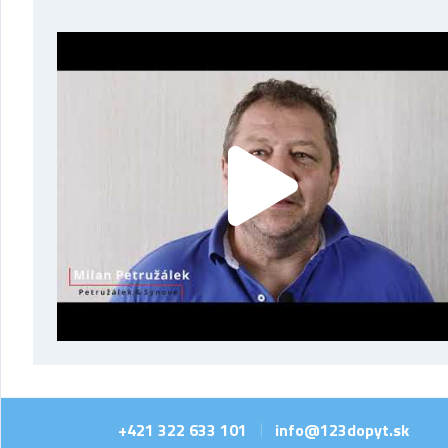
+421 322 633 101
info@123dopyt.sk
|