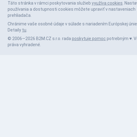
Táto stránka v rámci poskytovania služieb
využíva cookies
. Nasta
používania a dostupnosti cookies môžete upraviť v nastaveniach
prehliadača.
Chránime vaše osobné údaje v súlade s nariadením Európskej únie
Detaily
tu
.
© 2006—2026 B2M.CZ s.r.o. rada
poskytuje pomoc
potrebným ♥️. V
práva vyhradené.