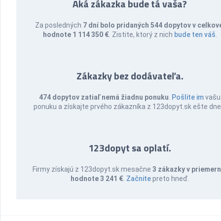
Aká zákazka bude tá vaša?
Za posledných
7 dní bolo pridaných 544 dopytov v celkov
hodnote 1 114 350 €
. Zistite, ktorý z nich
bude ten váš
.
Zákazky bez dodávateľa.
474 dopytov zatiaľ nemá žiadnu ponuku
.
Pošlite im
vašu
ponuku a získajte prvého zákazníka z 123dopyt.sk ešte dne
123dopyt sa oplatí.
Firmy získajú z 123dopyt.sk mesačne
3 zákazky v priemern
hodnote 3 241 €
.
Začnite
preto hneď.