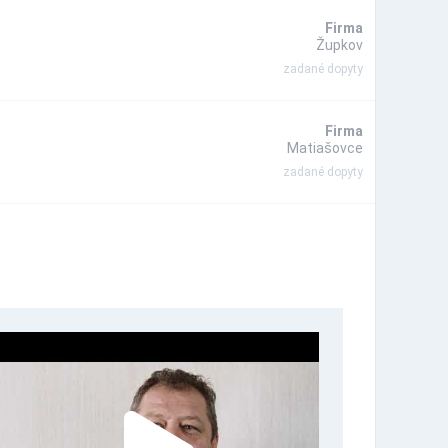
Firma
Župkov
zadané dopyty
Firma
Matiašovce
zadané dopyty