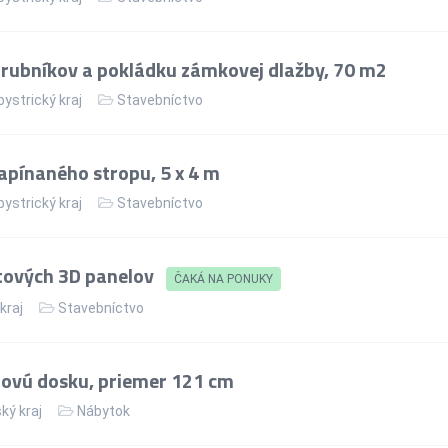
rubníkov a pokládku zámkovej dlažby, 70 m2
ystrický kraj
Stavebníctvo
apínaného stropu, 5 x 4 m
ystrický kraj
Stavebníctvo
tových 3D panelov
ČAKÁ NA PONUKY
 kraj
Stavebníctvo
lovú dosku, priemer 121 cm
ký kraj
Nábytok