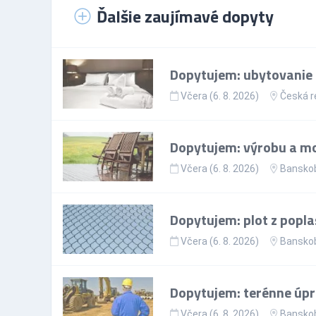
Ďalšie zaujímavé dopyty
Dopytujem: ubytovanie p
Včera (6. 8. 2026)
Česká r
Dopytujem: výrobu a mo
Včera (6. 8. 2026)
Banskob
Dopytujem: plot z popla
Včera (6. 8. 2026)
Banskob
Dopytujem: terénne úp
Včera (6. 8. 2026)
Banskob