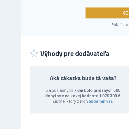
KO
Pokiaľ ste
Výhody pre dodávateľa
Aká zákazka bude tá vaša?
Za posledných
7 dní bolo pridaných 508
dopytov v celkovej hodnote 1 070 300 €
.
Zistite, ktorý z nich
bude ten váš
.