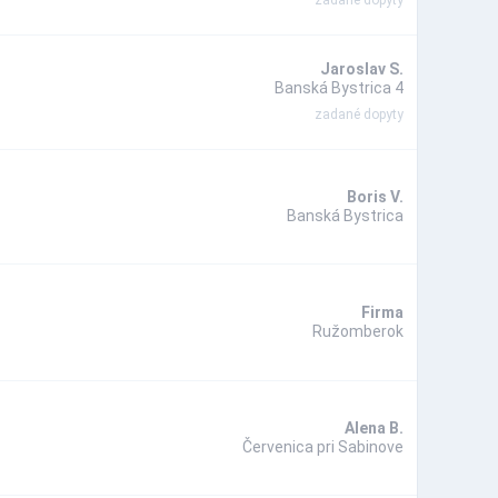
zadané dopyty
Jaroslav S.
Banská Bystrica 4
zadané dopyty
Boris V.
Banská Bystrica
Firma
Ružomberok
Alena B.
Červenica pri Sabinove