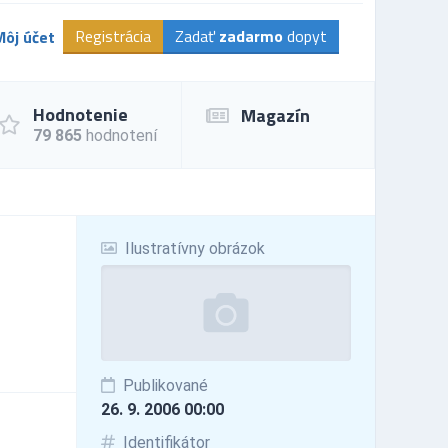
Registrácia
Zadať
zadarmo
dopyt
Môj účet
Hodnotenie
Magazín
79 865
hodnotení
Ilustratívny obrázok
Publikované
26. 9. 2006 00:00
Identifikátor