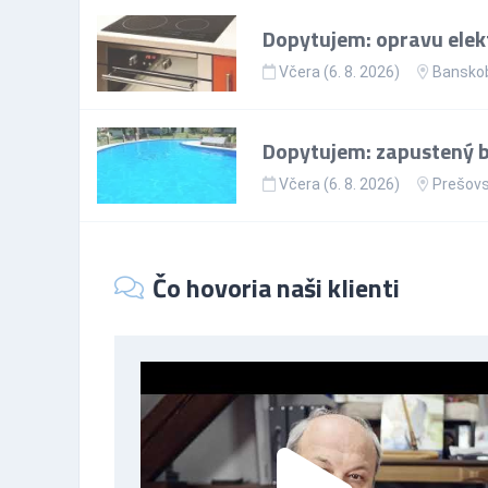
Dopytujem: opravu elekt
Včera (6. 8. 2026)
Banskob
Dopytujem: zapustený ba
Včera (6. 8. 2026)
Prešovs
Čo hovoria naši klienti