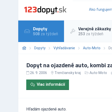
Ako funguje
Dopyty
Verejné zákazky
508
za týždeň
253
za týždeň
Dopyty
Vyhľadávanie
Auto-Moto
Do
Dopyt na ojazdené auto, kombi za
26. 9. 2006
Trenčiansky kraj
Auto-Moto
Viac informácií
Hľadám ojazdené auto.