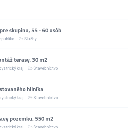
re skupinu, 55 - 60 osôb
epublika
Služby
ntáž terasy, 30 m2
ystrický kraj
Stavebníctvo
stovaného hliníka
ystrický kraj
Stavebníctvo
ravy pozemku, 550 m2
ystrický kraj
Stavebníctvo