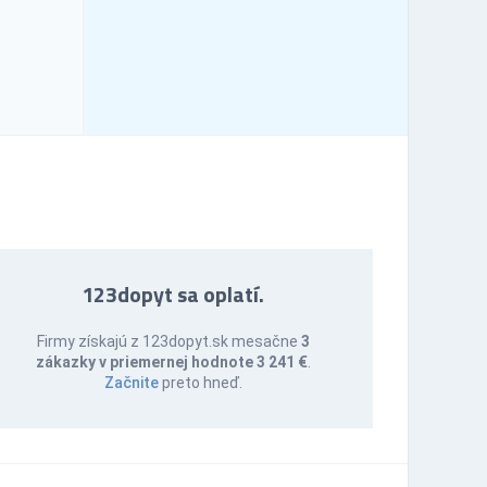
123dopyt sa oplatí.
Firmy získajú z 123dopyt.sk mesačne
3
zákazky v priemernej hodnote 3 241 €
.
Začnite
preto hneď.