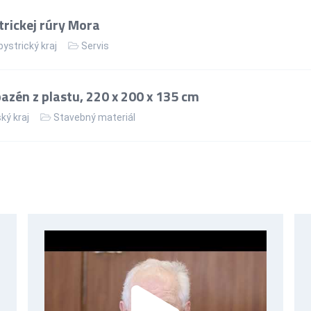
rickej rúry Mora
ystrický kraj
Servis
zén z plastu, 220 x 200 x 135 cm
ký kraj
Stavebný materiál