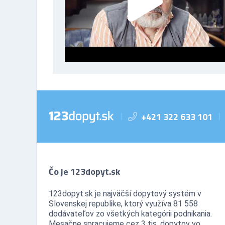
+421 322 633 101
|
|
Čo je 123dopyt.sk
123dopyt.sk je najväčší dopytový systém v
Slovenskej republike, ktorý využíva 81 558
dodávateľov zo všetkých kategórii podnikania.
Mesačne spracujeme cez 3 tis. dopytov vo