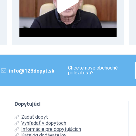
Chcete nové obchodné
info@123dopyt.sk
príležitosti?
Dopytujúci
Zadať dopyt
Vyhľadať v dopytoch
Informácie pre dopytujúcich
Katalóg dodávateľov