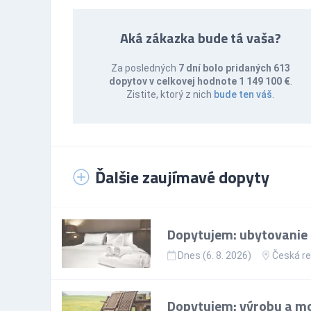
Aká zákazka bude tá vaša?
Za posledných
7 dní bolo pridaných 613
dopytov v celkovej hodnote 1 149 100 €
.
Zistite, ktorý z nich
bude ten váš
.
Ďalšie zaujímavé dopyty
Dopytujem: ubytovanie p
Dnes (6. 8. 2026)
Česká re
Dopytujem: výrobu a mo