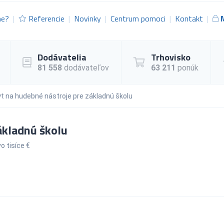
me?
Referencie
Novinky
Centrum pomoci
Kontakt
Dodávatelia
Trhovisko
81 558
dodávateľov
63 211
ponúk
t na hudebné nástroje pre základnú školu
ákladnú školu
o tisíce €