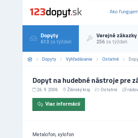
Ako funguje
Dopyty
Verejné zákazky
613
za týždeň
256
za týždeň
Dopyty
Vyhľadávanie
Ostatné
Dopy
Dopyt na hudebné nástroje pre z
26. 9. 2006
Žilinský kraj
Ostatné
rádov
Viac informácií
Metalofon, xylofon