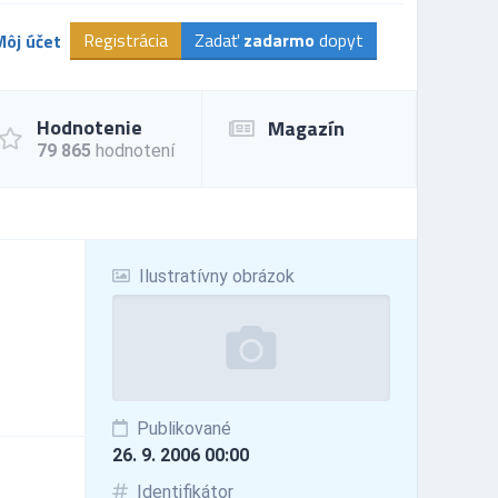
Registrácia
Zadať
zadarmo
dopyt
Môj účet
Hodnotenie
Magazín
79 865
hodnotení
Ilustratívny obrázok
Publikované
26. 9. 2006 00:00
Identifikátor