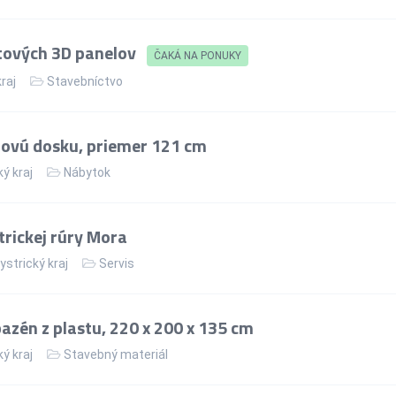
tových 3D panelov
ČAKÁ NA PONUKY
kraj
Stavebníctvo
lovú dosku, priemer 121 cm
ý kraj
Nábytok
rickej rúry Mora
strický kraj
Servis
zén z plastu, 220 x 200 x 135 cm
ý kraj
Stavebný materiál