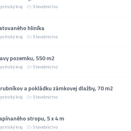
strický kraj
Stavebníctvo
stovaného hliníka
strický kraj
Stavebníctvo
ravy pozemku, 550 m2
strický kraj
Stavebníctvo
rubníkov a pokládku zámkovej dlažby, 70 m2
strický kraj
Stavebníctvo
apínaného stropu, 5 x 4 m
strický kraj
Stavebníctvo