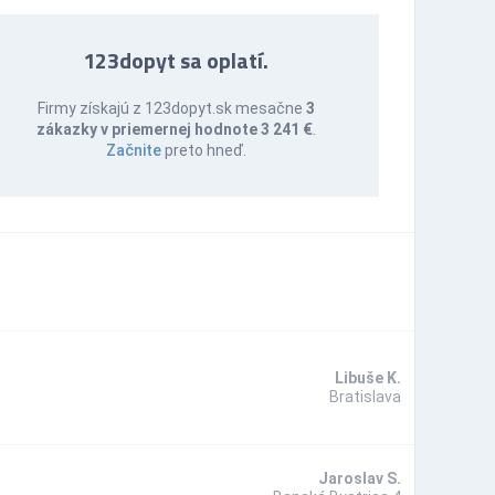
123dopyt sa oplatí.
Firmy získajú z 123dopyt.sk mesačne
3
zákazky v priemernej hodnote 3 241 €
.
Začnite
preto hneď.
Libuše K.
Bratislava
Jaroslav S.