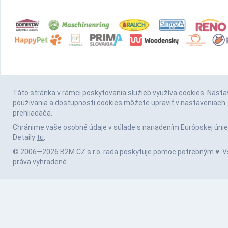
Táto stránka v rámci poskytovania služieb
využíva cookies
. Nasta
používania a dostupnosti cookies môžete upraviť v nastaveniach
prehliadača.
Chránime vaše osobné údaje v súlade s nariadením Európskej únie
Detaily
tu
.
© 2006—2026 B2M.CZ s.r.o. rada
poskytuje pomoc
potrebným ♥️. V
práva vyhradené.