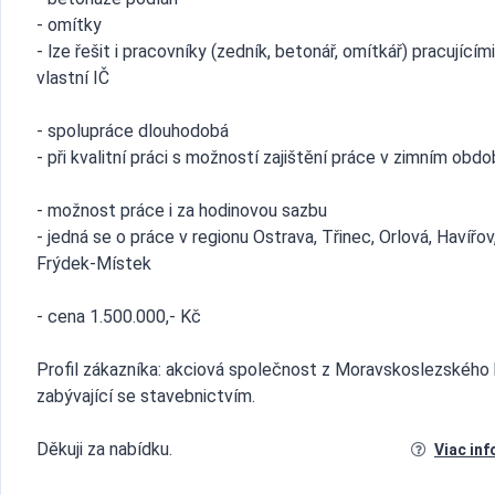
- omítky
- lze řešit i pracovníky (zedník, betonář, omítkář) pracujícím
vlastní IČ
- spolupráce dlouhodobá
- při kvalitní práci s možností zajištění práce v zimním obdo
- možnost práce i za hodinovou sazbu
- jedná se o práce v regionu Ostrava, Třinec, Orlová, Havířov
Frýdek-Místek
- cena 1.500.000,- Kč
Profil zákazníka: akciová společnost z Moravskoslezského 
zabývající se stavebnictvím.
Děkuji za nabídku.
Viac inf