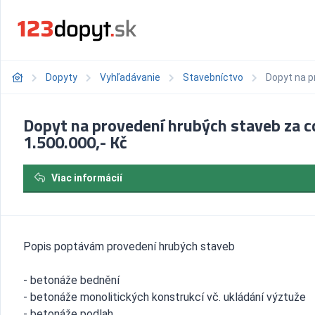
Dopyty
Vyhľadávanie
Stavebníctvo
Dopyt na p
Dopyt na provedení hrubých staveb za c
1.500.000,- Kč
Viac informácií
Popis poptávám provedení hrubých staveb
- betonáže bednění
- betonáže monolitických konstrukcí vč. ukládání výztuže
- betonáže podlah