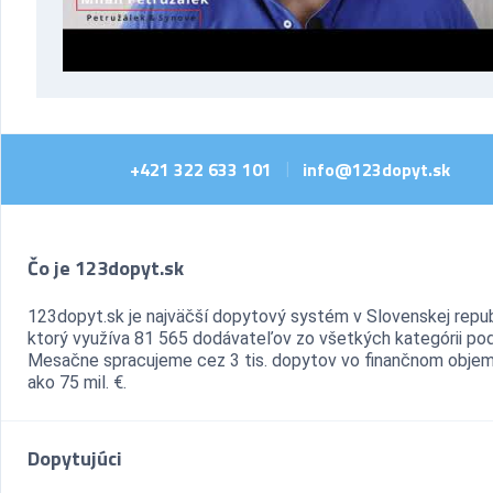
+421 322 633 101
info@123dopyt.sk
|
Čo je 123dopyt.sk
123dopyt.sk je najväčší dopytový systém v Slovenskej repub
ktorý využíva 81 565 dodávateľov zo všetkých kategórii pod
Mesačne spracujeme cez 3 tis. dopytov vo finančnom objem
ako 75 mil. €.
Dopytujúci