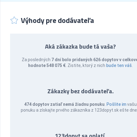
Výhody pre dodávateľa
Aká zákazka bude tá vaša?
Za posledných
7 dní bolo pridaných 626 dopytov v celkov
hodnote 548 075 €
. Zistite, ktorý z nich
bude ten váš
.
Zákazky bez dodávateľa.
474 dopytov zatiaľ nemá žiadnu ponuku
.
Pošlite im
vašu
ponuku a získajte prvého zákazníka z 123dopyt.sk ešte dne
123dopyt sa oplatí.