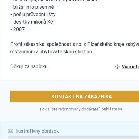
- bližší info písemně
- pošlu průvodní lišty
- desítky milionů Kč
- 2007
Profil zákazníka: společnost s r.o. z Plzeňského kraje zabýva
restaurační a ubytovatelskou službou.
Děkuji za nabídku.
Viac inf
KONTAKT NA ZÁKAZNÍKA
Pokiaľ ste registrovaný dodávateľ,
prihláste sa
.
Ilustratívny obrázok