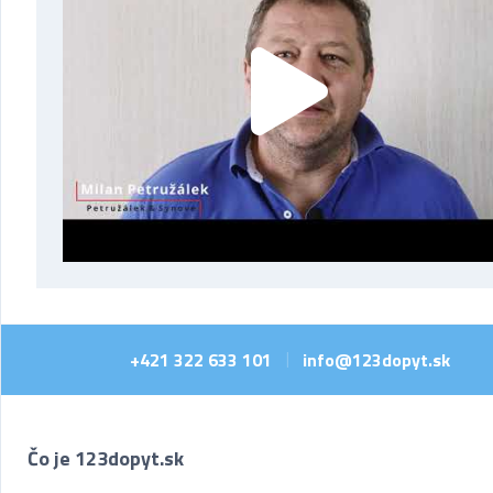
+421 322 633 101
info@123dopyt.sk
|
Čo je 123dopyt.sk