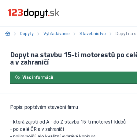
Dopyty
Vyhľadávanie
Stavebníctvo
Dopyt na s
Dopyt na stavbu 15-ti motorestů po cel
a v zahraničí
Viac informácií
Popis: poptávám stavební firmu
- která zajistí od A - do Z stavbu 15-ti motorest-klubů
- po celé ČR a v zahraničí
- nejlevnější, ale kvalitní vyhrává konkurs