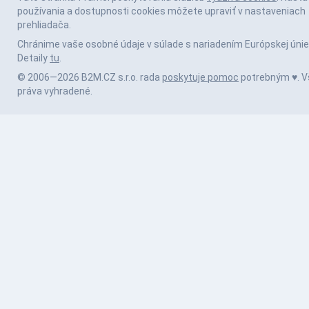
používania a dostupnosti cookies môžete upraviť v nastaveniach
prehliadača.
Chránime vaše osobné údaje v súlade s nariadením Európskej únie
Detaily
tu
.
© 2006—2026 B2M.CZ s.r.o. rada
poskytuje pomoc
potrebným ♥️. V
práva vyhradené.