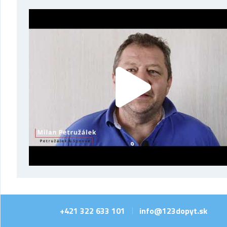
+421 322 633 101
info@123dopyt.sk
|