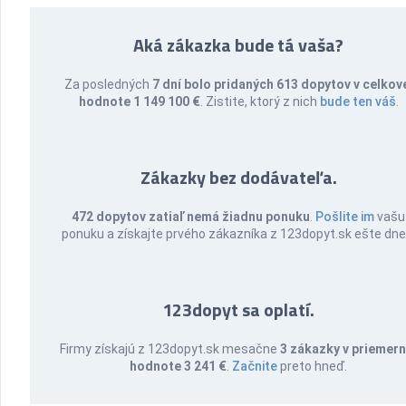
Aká zákazka bude tá vaša?
Za posledných
7 dní bolo pridaných 613 dopytov v celkov
hodnote 1 149 100 €
. Zistite, ktorý z nich
bude ten váš
.
Zákazky bez dodávateľa.
472 dopytov zatiaľ nemá žiadnu ponuku
.
Pošlite im
vašu
ponuku a získajte prvého zákazníka z 123dopyt.sk ešte dne
123dopyt sa oplatí.
Firmy získajú z 123dopyt.sk mesačne
3 zákazky v priemern
hodnote 3 241 €
.
Začnite
preto hneď.