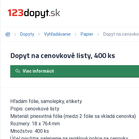
Dopyty
Vyhľadávanie
Papier
Dopyt na cenovkov
Dopyt na cenovkové listy, 400 ks
Viac informácií
Hľadám fólie, samolepky, etikety.
Popis: cenovkové listy
Materiál: priesvitná fólia (medzi 2 fólie sa vkladá cenovka)
Rozmery: 18 x 764 mm
Množstvo: 400 ks
Účel použitia: nalepenie na regálové police na cenovky