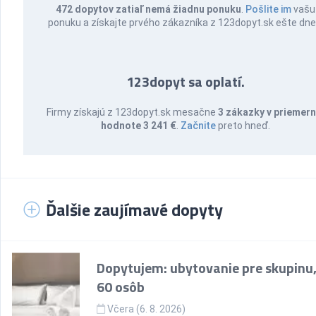
472 dopytov zatiaľ nemá žiadnu ponuku
.
Pošlite im
vašu
ponuku a získajte prvého zákazníka z 123dopyt.sk ešte dne
123dopyt sa oplatí.
Firmy získajú z 123dopyt.sk mesačne
3 zákazky v priemern
hodnote 3 241 €
.
Začnite
preto hneď.
Ďalšie zaujímavé dopyty
Dopytujem: ubytovanie pre skupinu,
60 osôb
Včera (6. 8. 2026)