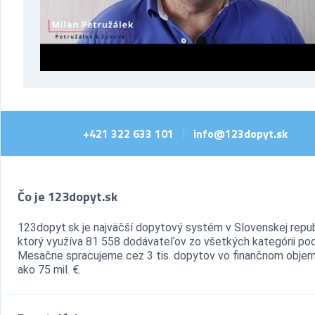
+421 322 633 101
info@123dopyt.sk
|
Čo je 123dopyt.sk
123dopyt.sk je najväčší dopytový systém v Slovenskej repub
ktorý využíva 81 558 dodávateľov zo všetkých kategórii pod
Mesačne spracujeme cez 3 tis. dopytov vo finančnom objem
ako 75 mil. €.