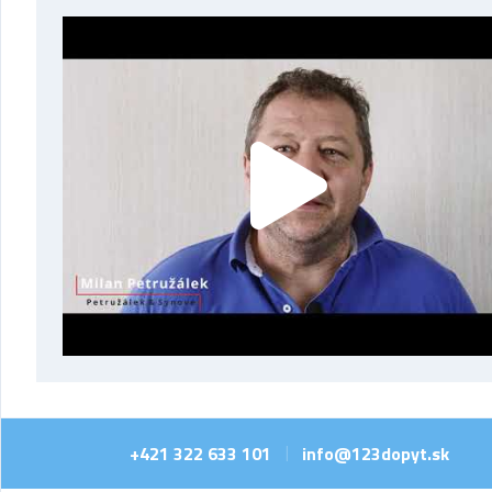
+421 322 633 101
info@123dopyt.sk
|