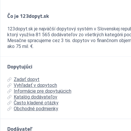
Čo je 123dopyt.sk
123dopyt.sk je najväčší dopytový systém v Slovenskej repub
ktorý využíva 81 565 dodávateľov zo všetkých kategórii pod
Mesačne spracujeme cez 3 tis. dopytov vo finančnom objem
ako 75 mil. €.
Dopytujúci
Zadať dopyt
Vyhľadať v dopytoch
Informácie pre dopytujúcich
Katalóg dodávateľov
Často kladené otázky
Obchodné podmienky
Dodávateľ