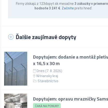
Firmy získajú z 123dopyt.sk mesačne
3 zákazky v priemern
hodnote 3 241 €
.
Začnite
preto hneď.
Ďalšie zaujímavé dopyty
Dopytujem: dodanie a montáž pletiv
x 16,5 x 30 m
Dnes (7. 8. 2026)
Nitriansky kraj
Stavebníctvo
Dopytujem: opravu mrazničky Sam
ČAKÁ NA PONUKY