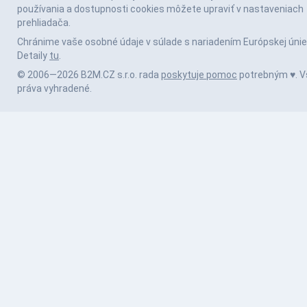
používania a dostupnosti cookies môžete upraviť v nastaveniach
prehliadača.
Chránime vaše osobné údaje v súlade s nariadením Európskej únie
Detaily
tu
.
© 2006—2026 B2M.CZ s.r.o. rada
poskytuje pomoc
potrebným ♥️. V
práva vyhradené.