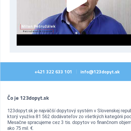
+421 322 633 101
info@123dopyt.sk
|
Čo je 123dopyt.sk
123dopyt.sk je najväčší dopytový systém v Slovenskej repub
ktorý využíva 81 562 dodávateľov zo všetkých kategórii pod
Mesačne spracujeme cez 3 tis. dopytov vo finančnom objem
ako 75 mil. €.