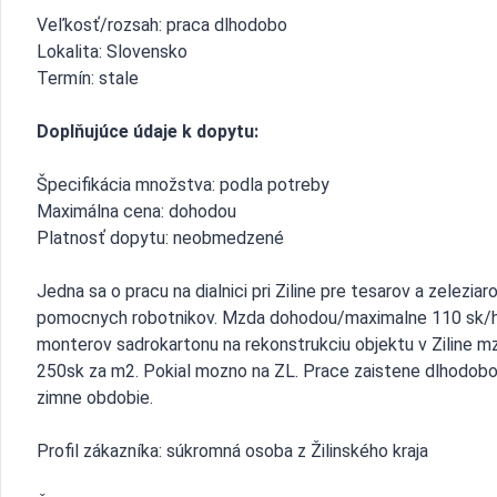
Veľkosť/rozsah: praca dlhodobo
Lokalita: Slovensko
Termín: stale
Doplňujúce údaje k dopytu:
Špecifikácia množstva: podla potreby
Maximálna cena: dohodou
Platnosť dopytu: neobmedzené
Jedna sa o pracu na dialnici pri Ziline pre tesarov a zeleziaro
pomocnych robotnikov. Mzda dohodou/maximalne 110 sk/h.
monterov sadrokartonu na rekonstrukciu objektu v Ziline m
250sk za m2. Pokial mozno na ZL. Prace zaistene dlhodobo
zimne obdobie.
Profil zákazníka: súkromná osoba z Žilinského kraja