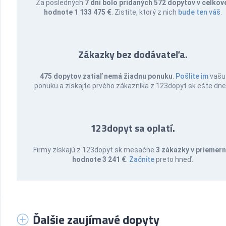
Za posledných
7 dní bolo pridaných 572 dopytov v celkov
hodnote 1 133 475 €
. Zistite, ktorý z nich
bude ten váš
.
Zákazky bez dodávateľa.
475 dopytov zatiaľ nemá žiadnu ponuku
.
Pošlite im
vašu
ponuku a získajte prvého zákazníka z 123dopyt.sk ešte dne
123dopyt sa oplatí.
Firmy získajú z 123dopyt.sk mesačne
3 zákazky v priemern
hodnote 3 241 €
.
Začnite
preto hneď.
Ďalšie zaujímavé dopyty