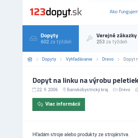
Ako funguje
Dopyty
Verejné zákazky
602
za týždeň
253
za týždeň
Dopyty
Vyhľadávanie
Drevo
Dopyt n
Dopyt na linku na výrobu peletiek
22. 9. 2006
Banskobystrický kraj
Drevo
Viac informácií
Hľadám stroje alebo produkty ze strojárstva.