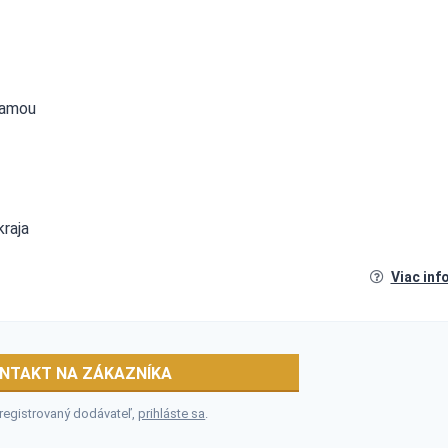
slamou
kraja
Viac inf
NTAKT NA ZÁKAZNÍKA
 registrovaný dodávateľ,
prihláste sa
.