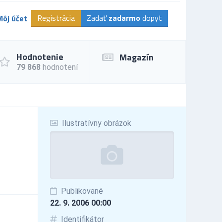
Registrácia
Zadať
zadarmo
dopyt
Môj účet
Hodnotenie
Magazín
79 868
hodnotení
Ilustratívny obrázok
Publikované
22. 9. 2006 00:00
Identifikátor