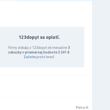
123dopyt sa oplatí.
Firmy získajú z 123dopyt.sk mesačne
3
zákazky v priemernej hodnote 3 241 €
.
Začnite
preto hneď.
Petra H.