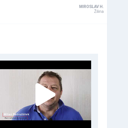
MIROSLAV H.
Žilina