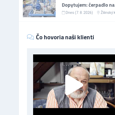
Dopytujem: čerpadlo na
Dnes (7. 8. 2026)
Žilinský 
Čo hovoria naši klienti