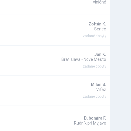
viničné
Zoltán K.
Senec
zadané dopyty
Jan K.
Bratislava - Nové Mesto
zadané dopyty
Milan S.
Víťaz
zadané dopyty
Ľubomíra F.
Rudník pri Myjave