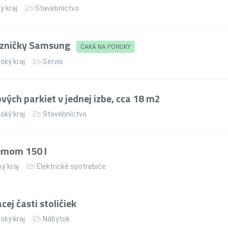
y kraj
Stavebníctvo
azničky Samsung
ČAKÁ NA PONUKY
ský kraj
Servis
ých parkiet v jednej izbe, cca 18 m2
ský kraj
Stavebníctvo
jemom 150 l
ý kraj
Elektrické spotrebiče
ej časti stoličiek
sky kraj
Nábytok