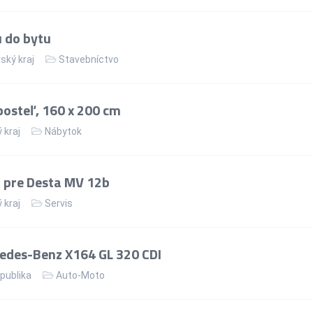
u do bytu
ský kraj
Stavebníctvo
osteľ, 160 x 200 cm
 kraj
Nábytok
 pre Desta MV 12b
 kraj
Servis
edes-Benz X164 GL 320 CDI
publika
Auto-Moto