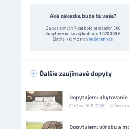
Aká zákazka bude tá vaša?
Za posledných
7 dní bolo pridaných 508
dopytov v celkovej hodnote 1 070 300 €
.
Zistite, ktorý z nich
bude ten váš
.
Ďalšie zaujímavé dopyty
Dopytujem: ubytovanie p
Včera (6. 8. 2026)
Česká r
Dopytujem: výrobu a mo