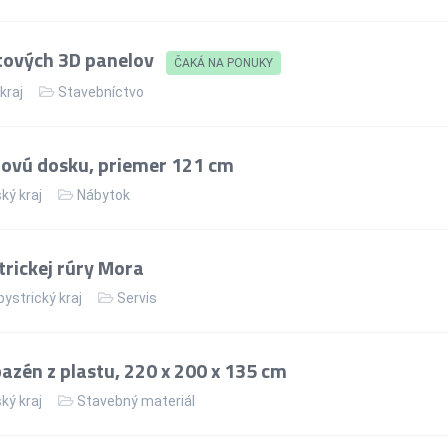
tových 3D panelov
ČAKÁ NA PONUKY
 kraj
Stavebníctvo
lovú dosku, priemer 121 cm
ký kraj
Nábytok
rickej rúry Mora
ystrický kraj
Servis
zén z plastu, 220 x 200 x 135 cm
ký kraj
Stavebný materiál