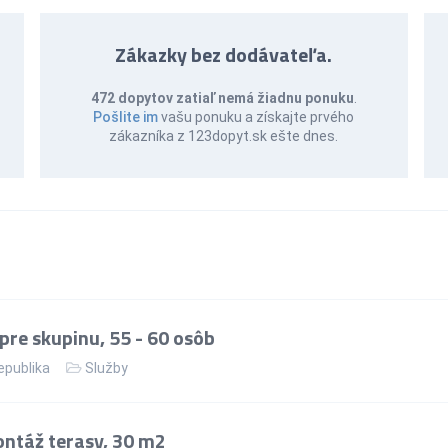
Zákazky bez dodávateľa.
472 dopytov zatiaľ nemá žiadnu ponuku
.
Pošlite im
vašu ponuku a získajte prvého
zákazníka z 123dopyt.sk ešte dnes.
re skupinu, 55 - 60 osôb
epublika
Služby
ntáž terasy, 30 m2