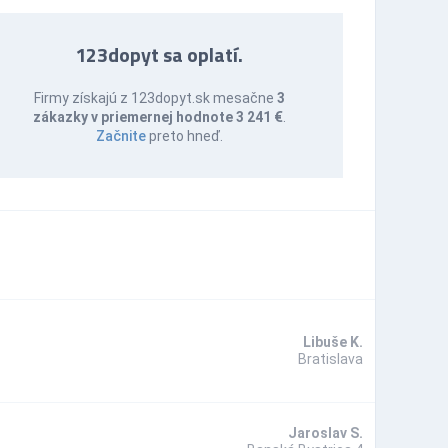
123dopyt sa oplatí.
Firmy získajú z 123dopyt.sk mesačne
3
zákazky v priemernej hodnote 3 241 €
.
Začnite
preto hneď.
Libuše K.
Bratislava
Jaroslav S.