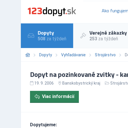
Ako funguje
Dopyty
Verejné zákazky
508
za týždeň
253
za týždeň
Dopyty
Vyhľadávanie
Strojárstvo
D
Dopyt na pozinkované zvitky - k
19. 9. 2006
Banskobystrický kraj
Strojárst
Viac informácií
Dopytujeme: