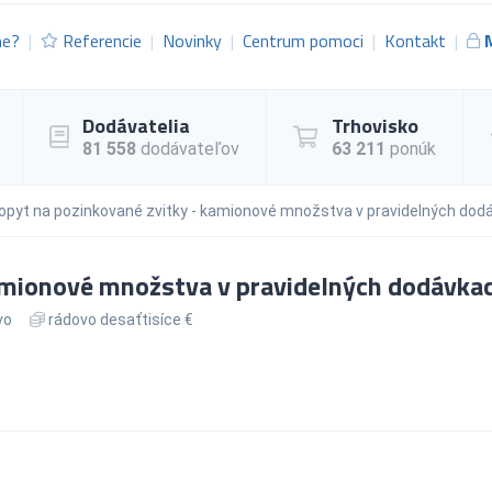
me?
Referencie
Novinky
Centrum pomoci
Kontakt
Dodávatelia
Trhovisko
81 558
dodávateľov
63 211
ponúk
opyt na pozinkované zvitky - kamionové množstva v pravidelných dod
amionové množstva v pravidelných dodávka
vo
rádovo desaťtisíce €