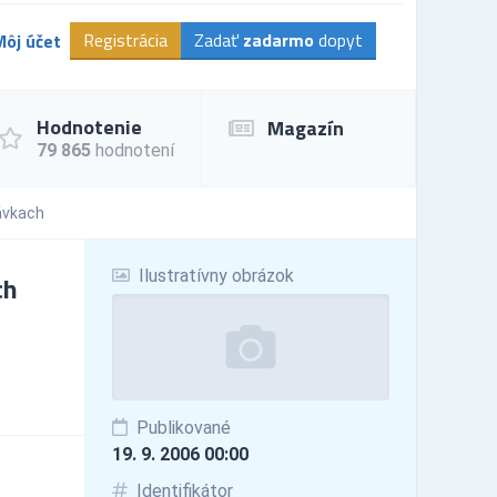
Registrácia
Zadať
zadarmo
dopyt
Môj účet
Hodnotenie
Magazín
79 865
hodnotení
ávkach
Ilustratívny obrázok
ch
Publikované
19. 9. 2006 00:00
Identifikátor