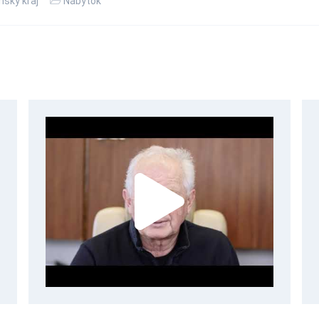
nsky kraj
Nábytok