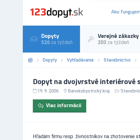
Ako funguje
Dopyty
Verejné zákazky
526
za týždeň
203
za týždeň
Dopyty
Vyhľadávanie
Stavebníctvo
Dopyt na dvojvrstvé interiérové 
19. 9. 2006
Banskobystrický kraj
Stavební
Viac informácií
Hľadám firmu resp. živnostníkov na zhotovenie st