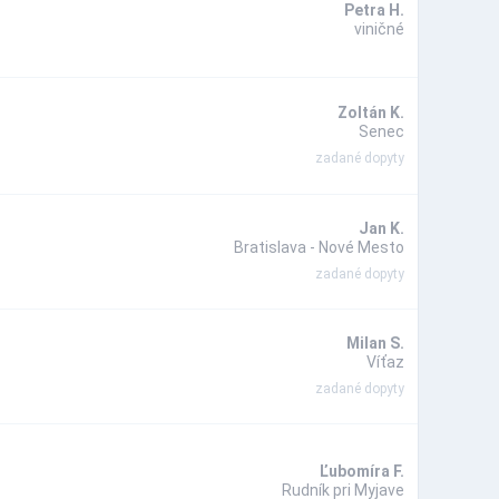
Petra H.
viničné
Zoltán K.
Senec
zadané dopyty
Jan K.
Bratislava - Nové Mesto
zadané dopyty
Milan S.
Víťaz
zadané dopyty
Ľubomíra F.
Rudník pri Myjave