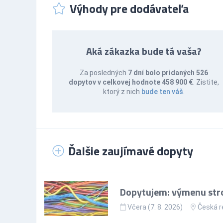
Výhody pre dodávateľa
Aká zákazka bude tá vaša?
Za posledných
7 dní bolo pridaných 526
dopytov v celkovej hodnote 458 900 €
. Zistite,
ktorý z nich
bude ten váš
.
Ďalšie zaujímavé dopyty
Dopytujem: výmenu stro
Včera (7. 8. 2026)
Česká r