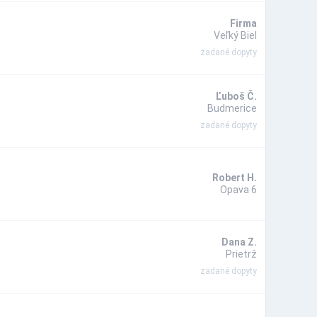
Firma
Veľký Biel
zadané dopyty
Ľuboš Č.
Budmerice
zadané dopyty
Robert H.
Opava 6
Dana Z.
Prietrž
zadané dopyty