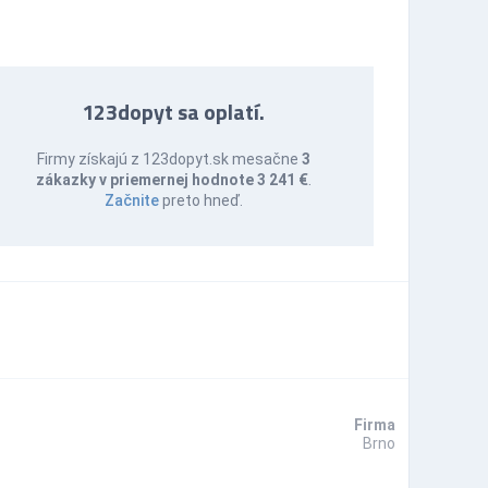
123dopyt sa oplatí.
Firmy získajú z 123dopyt.sk mesačne
3
zákazky v priemernej hodnote 3 241 €
.
Začnite
preto hneď.
Firma
Brno