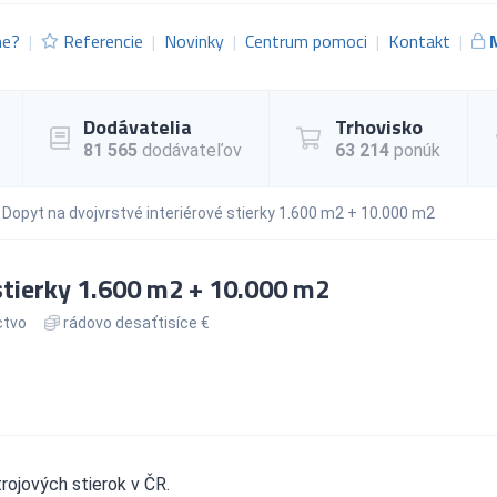
me?
Referencie
Novinky
Centrum pomoci
Kontakt
Dodávatelia
Trhovisko
81 565
dodávateľov
63 214
ponúk
Dopyt na dvojvrstvé interiérové stierky 1.600 m2 + 10.000 m2
stierky 1.600 m2 + 10.000 m2
ctvo
rádovo desaťtisíce €
rojových stierok v ČR.