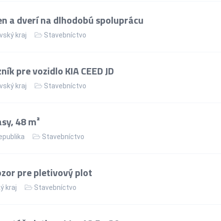
n a dverí na dlhodobú spoluprácu
vský kraj
Stavebníctvo
ík pre vozidlo KIA CEED JD
vský kraj
Stavebníctvo
asy, 48 m²
epublika
Stavebníctvo
or pre pletivový plot
ý kraj
Stavebníctvo