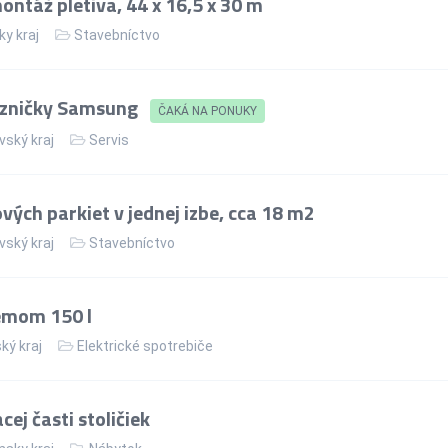
ntáž pletiva, 44 x 16,5 x 30 m
ky kraj
Stavebníctvo
azničky Samsung
ČAKÁ NA PONUKY
vský kraj
Servis
ých parkiet v jednej izbe, cca 18 m2
vský kraj
Stavebníctvo
jemom 150 l
ký kraj
Elektrické spotrebiče
ej časti stoličiek