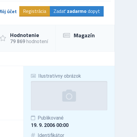
Registrácia
Zadať
zadarmo
dopyt
Môj účet
Hodnotenie
Magazín
79 869
hodnotení
Ilustratívny obrázok
Publikované
19. 9. 2006 00:00
Identifikátor