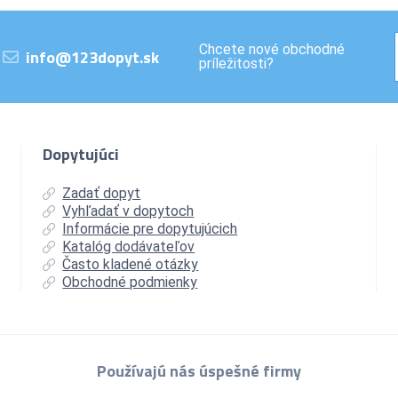
Chcete nové obchodné
info@123dopyt.sk
príležitosti?
Dopytujúci
Zadať dopyt
Vyhľadať v dopytoch
Informácie pre dopytujúcich
Katalóg dodávateľov
Často kladené otázky
Obchodné podmienky
Používajú nás úspešné firmy