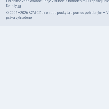
Chránime vaše osobné údaje v súlade s nariadením Európskej únie
Detaily
tu
.
© 2006—2026 B2M.CZ s.r.o. rada
poskytuje pomoc
potrebným ♥️. V
práva vyhradené.