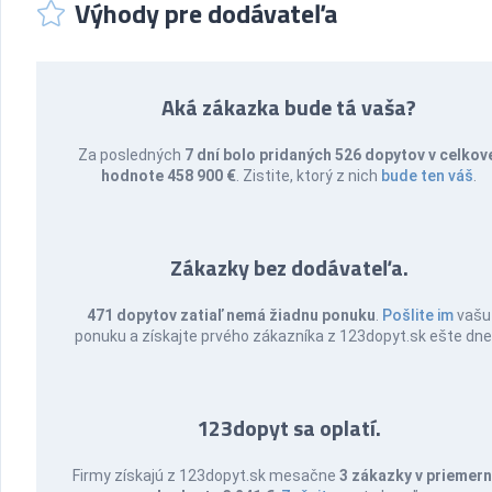
Výhody pre dodávateľa
Aká zákazka bude tá vaša?
Za posledných
7 dní bolo pridaných 526 dopytov v celkov
hodnote 458 900 €
. Zistite, ktorý z nich
bude ten váš
.
Zákazky bez dodávateľa.
471 dopytov zatiaľ nemá žiadnu ponuku
.
Pošlite im
vašu
ponuku a získajte prvého zákazníka z 123dopyt.sk ešte dne
123dopyt sa oplatí.
Firmy získajú z 123dopyt.sk mesačne
3 zákazky v priemern