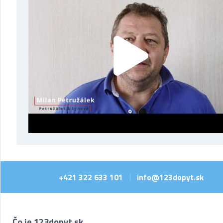
+421 322 633 101
info@123dopyt.sk
|
Čo je 123dopyt.sk