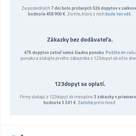
Za posledných
7 dní bolo pridaných 526 dopytov v celkov
hodnote 458 900 €
. Zistite, ktorý z nich
bude ten váš
.
Zákazky bez dodávateľa.
475 dopytov zatiaľ nemá žiadnu ponuku
.
Pošlite im
vašu
ponuku a získajte prvého zákazníka z 123dopyt.sk ešte dne
123dopyt sa oplatí.
Firmy získajú z 123dopyt.sk mesačne
3 zákazky v priemern
hodnote 3 241 €
.
Začnite
preto hneď.