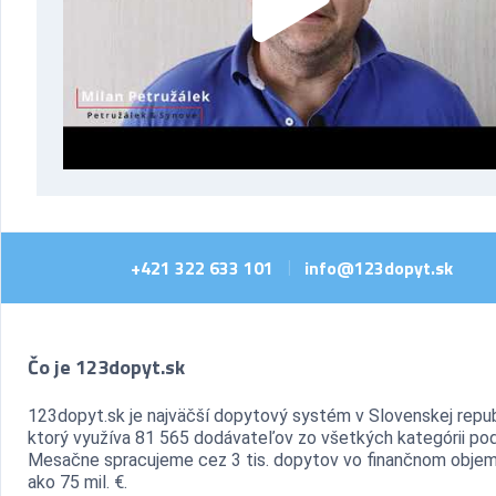
+421 322 633 101
info@123dopyt.sk
|
Čo je 123dopyt.sk
123dopyt.sk je najväčší dopytový systém v Slovenskej repub
ktorý využíva 81 565 dodávateľov zo všetkých kategórii pod
Mesačne spracujeme cez 3 tis. dopytov vo finančnom objem
ako 75 mil. €.