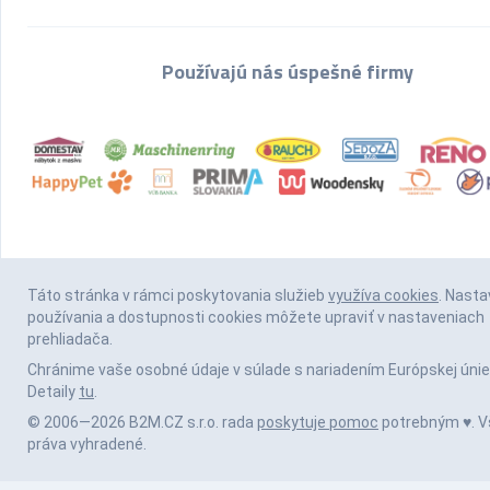
Používajú nás úspešné firmy
Táto stránka v rámci poskytovania služieb
využíva cookies
. Nasta
používania a dostupnosti cookies môžete upraviť v nastaveniach
prehliadača.
Chránime vaše osobné údaje v súlade s nariadením Európskej únie
Detaily
tu
.
© 2006—2026 B2M.CZ s.r.o. rada
poskytuje pomoc
potrebným ♥️. V
práva vyhradené.