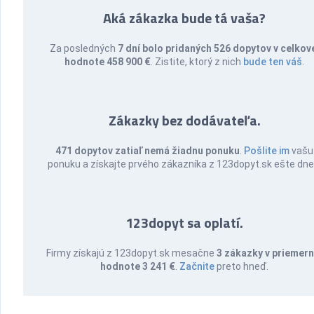
Aká zákazka bude tá vaša?
Za posledných
7 dní bolo pridaných 526 dopytov v celkov
hodnote 458 900 €
. Zistite, ktorý z nich
bude ten váš
.
Zákazky bez dodávateľa.
471 dopytov zatiaľ nemá žiadnu ponuku
.
Pošlite im
vašu
ponuku a získajte prvého zákazníka z 123dopyt.sk ešte dne
123dopyt sa oplatí.
Firmy získajú z 123dopyt.sk mesačne
3 zákazky v priemern
hodnote 3 241 €
.
Začnite
preto hneď.