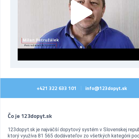
+421 322 633 101
info@123dopyt.sk
|
Čo je 123dopyt.sk
123dopyt.sk je najväčší dopytový systém v Slovenskej repub
ktorý využíva 81 565 dodávateľov zo všetkých kategórii pod