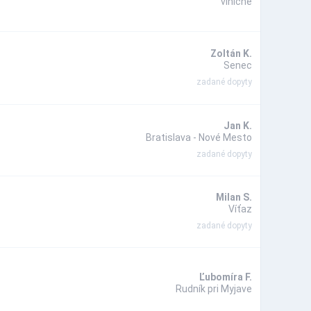
viničné
Zoltán K.
Senec
zadané dopyty
Jan K.
Bratislava - Nové Mesto
zadané dopyty
Milan S.
Víťaz
zadané dopyty
Ľubomíra F.
Rudník pri Myjave