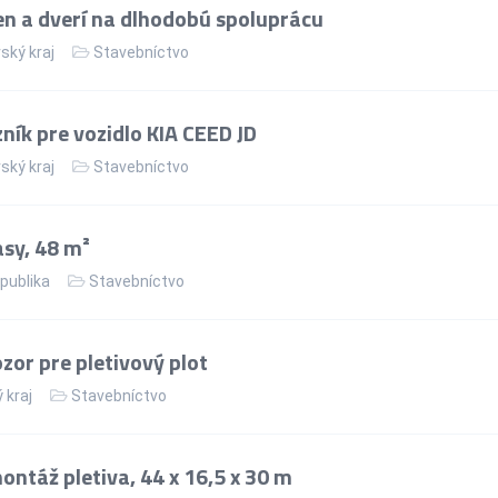
n a dverí na dlhodobú spoluprácu
ský kraj
Stavebníctvo
ík pre vozidlo KIA CEED JD
ský kraj
Stavebníctvo
asy, 48 m²
publika
Stavebníctvo
or pre pletivový plot
 kraj
Stavebníctvo
ntáž pletiva, 44 x 16,5 x 30 m