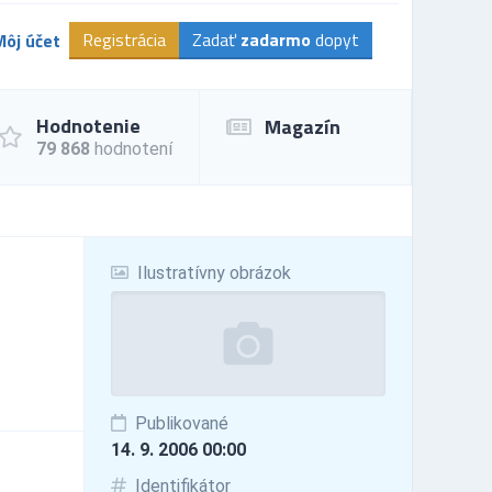
Registrácia
Zadať
zadarmo
dopyt
Môj účet
Hodnotenie
Magazín
79 868
hodnotení
Ilustratívny obrázok
Publikované
14. 9. 2006 00:00
Identifikátor