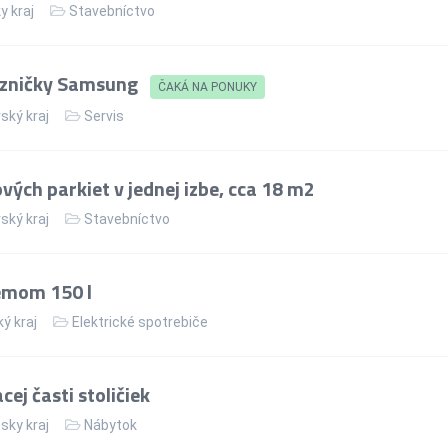
y kraj
Stavebníctvo
azničky Samsung
ČAKÁ NA PONUKY
ský kraj
Servis
ých parkiet v jednej izbe, cca 18 m2
ský kraj
Stavebníctvo
jemom 150 l
ý kraj
Elektrické spotrebiče
ej časti stoličiek
sky kraj
Nábytok