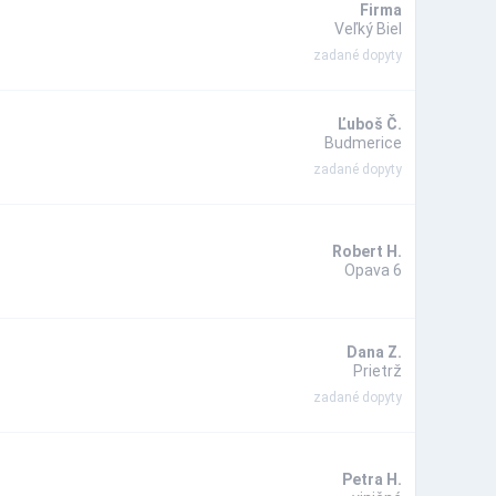
Firma
Veľký Biel
zadané dopyty
Ľuboš Č.
Budmerice
zadané dopyty
Robert H.
Opava 6
Dana Z.
Prietrž
zadané dopyty
Petra H.