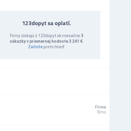
123dopyt sa oplatí.
Firmy získajú z 123dopyt.sk mesačne
3
zákazky v priemernej hodnote 3 241 €
.
Začnite
preto hneď.
Firma
Brno