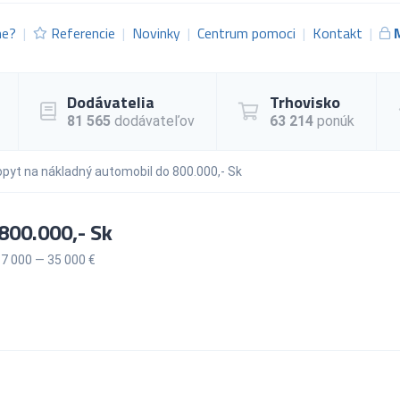
me?
Referencie
Novinky
Centrum pomoci
Kontakt
Dodávatelia
Trhovisko
81 565
dodávateľov
63 214
ponúk
pyt na nákladný automobil do 800.000,- Sk
800.000,- Sk
7 000 — 35 000 €