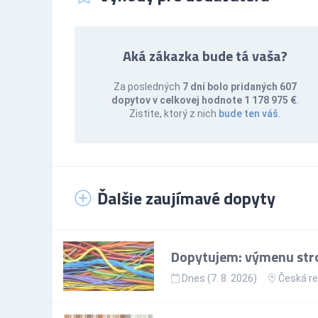
Aká zákazka bude tá vaša?
Za posledných
7 dní bolo pridaných 607
dopytov v celkovej hodnote 1 178 975 €
.
Zistite, ktorý z nich
bude ten váš
.
Ďalšie zaujímavé dopyty
Dopytujem: výmenu stro
Dnes (7. 8. 2026)
Česká re