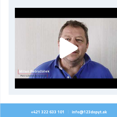
+421 322 633 101
info@123dopyt.sk
|