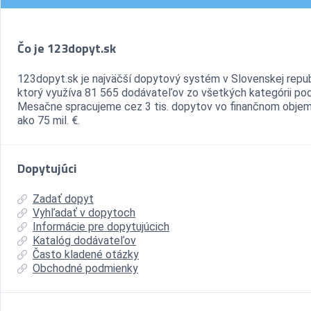
Čo je 123dopyt.sk
123dopyt.sk je najväčší dopytový systém v Slovenskej repub
ktorý využíva 81 565 dodávateľov zo všetkých kategórii pod
Mesačne spracujeme cez 3 tis. dopytov vo finančnom objem
ako 75 mil. €.
Dopytujúci
Zadať dopyt
Vyhľadať v dopytoch
Informácie pre dopytujúcich
Katalóg dodávateľov
Často kladené otázky
Obchodné podmienky