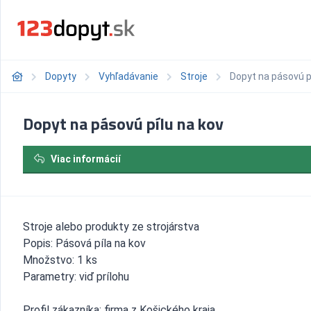
Dopyty
Vyhľadávanie
Stroje
Dopyt na pásovú p
Dopyt na pásovú pílu na kov
Viac informácií
Stroje alebo produkty ze strojárstva
Popis: Pásová píla na kov
Množstvo: 1 ks
Parametry: viď prílohu
Profil zákazníka: firma z Košického kraja