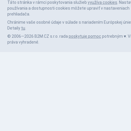
Táto stránka v rámci poskytovania služieb
využíva cookies
. Nasta
používania a dostupnosti cookies môžete upraviť v nastaveniach
prehliadača.
Chránime vaše osobné údaje v súlade s nariadením Európskej únie
Detaily
tu
.
© 2006—2026 B2M.CZ s.r.o. rada
poskytuje pomoc
potrebným ♥️. V
práva vyhradené.